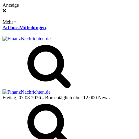
Anzeige
❌
Mehr »
Ad hoc-Mitteilungen
:
Freitag, 07.08.2026
- Börsentäglich über 12.000 News