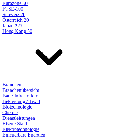
Eurozone 50
FTSE-100
Schweiz 20
Österreich 20
Japan 225
Hong Kong 50
Branchen
Branchenübersicht
Bau / Infrastrukur
Bekleidung / Textil
Biotechnologie
Chemie
Dienstleistungen
Eisen / Stahl
Elektrotechnologie
Erneuerbare Energien