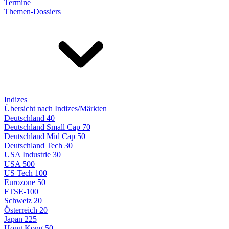
Termine
Themen-Dossiers
Indizes
Übersicht nach Indizes/Märkten
Deutschland 40
Deutschland Small Cap 70
Deutschland Mid Cap 50
Deutschland Tech 30
USA Industrie 30
USA 500
US Tech 100
Eurozone 50
FTSE-100
Schweiz 20
Österreich 20
Japan 225
Hong Kong 50