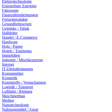
Elektrotechnologie
Erneuerbare Energien
Fahrzeuge
Finanzdienstleistungen
Freizeitprodukte
Gesundheitswesen
Getränke / Tabak
Halbleiter
Handel / E-Commerce
Hardware
Holz / Papier
Hotels / Tourismus
Immobilien
Industrie / Mischkonzerne
Internet
IT-Dienstleistungen
Konsumgüter
Kosmetik
Kunststoffe / Verpackungen
Logistik / Transport
Luftfahrt / Rüstung
Maschinenbau
Medien
Nanotechnologie
Nahrungsmittel / Agrar