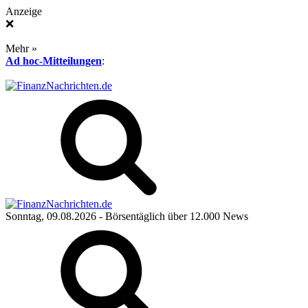
Anzeige
❌
Mehr »
Ad hoc-Mitteilungen
:
Sonntag, 09.08.2026
- Börsentäglich über 12.000 News