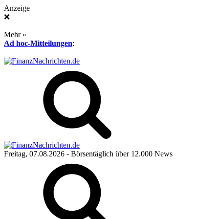
Anzeige
❌
Mehr »
Ad hoc-Mitteilungen
:
Freitag, 07.08.2026
- Börsentäglich über 12.000 News