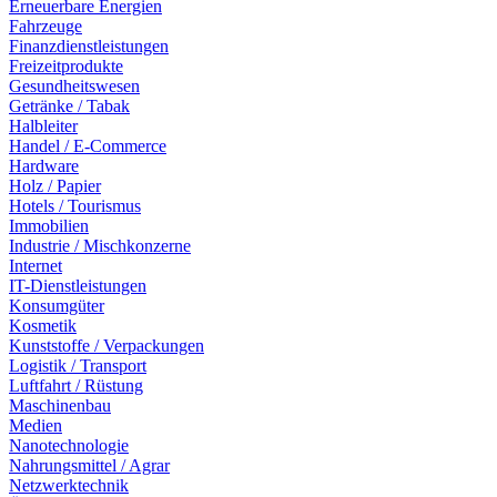
Erneuerbare Energien
Fahrzeuge
Finanzdienstleistungen
Freizeitprodukte
Gesundheitswesen
Getränke / Tabak
Halbleiter
Handel / E-Commerce
Hardware
Holz / Papier
Hotels / Tourismus
Immobilien
Industrie / Mischkonzerne
Internet
IT-Dienstleistungen
Konsumgüter
Kosmetik
Kunststoffe / Verpackungen
Logistik / Transport
Luftfahrt / Rüstung
Maschinenbau
Medien
Nanotechnologie
Nahrungsmittel / Agrar
Netzwerktechnik