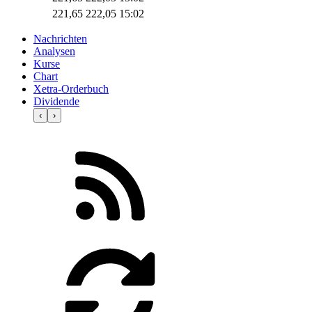
221,65
222,05
15:02
Nachrichten
Analysen
Kurse
Chart
Xetra-Orderbuch
Dividende
‹
›