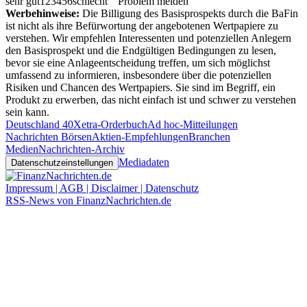
sehr gut
1
2
3
4
5
6
schlecht
Problem melden
Werbehinweise:
Die Billigung des Basisprospekts durch die BaFin
ist nicht als ihre Befürwortung der angebotenen Wertpapiere zu
verstehen. Wir empfehlen Interessenten und potenziellen Anlegern
den Basisprospekt und die Endgültigen Bedingungen zu lesen,
bevor sie eine Anlageentscheidung treffen, um sich möglichst
umfassend zu informieren, insbesondere über die potenziellen
Risiken und Chancen des Wertpapiers. Sie sind im Begriff, ein
Produkt zu erwerben, das nicht einfach ist und schwer zu verstehen
sein kann.
Deutschland 40
Xetra-Orderbuch
Ad hoc-Mitteilungen
Nachrichten Börsen
Aktien-Empfehlungen
Branchen
Medien
Nachrichten-Archiv
Mediadaten
Datenschutzeinstellungen
Impressum | AGB | Disclaimer | Datenschutz
RSS-News von FinanzNachrichten.de