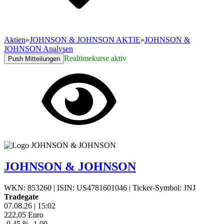
Aktien
»
JOHNSON & JOHNSON AKTIE
»
JOHNSON &
JOHNSON Analysen
Realtimekurse aktiv
Push Mitteilungen
JOHNSON & JOHNSON
WKN: 853260
|
ISIN: US4781601046
|
Ticker-Symbol: JNJ
Tradegate
07.08.26
|
15:02
222,05
Euro
-0,45 %
-1,00