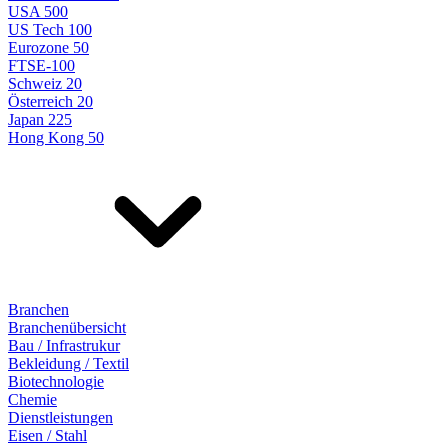
USA 500
US Tech 100
Eurozone 50
FTSE-100
Schweiz 20
Österreich 20
Japan 225
Hong Kong 50
Branchen
Branchenübersicht
Bau / Infrastrukur
Bekleidung / Textil
Biotechnologie
Chemie
Dienstleistungen
Eisen / Stahl