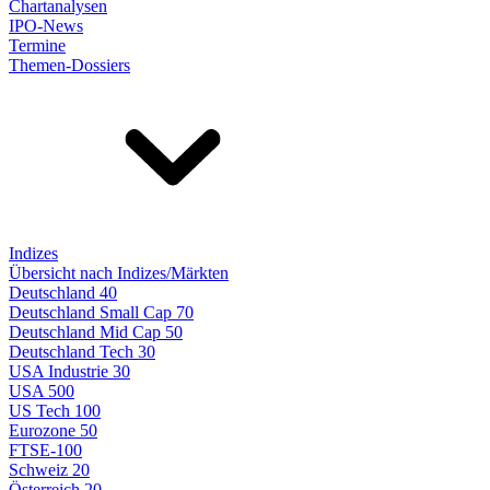
Chartanalysen
IPO-News
Termine
Themen-Dossiers
Indizes
Übersicht nach Indizes/Märkten
Deutschland 40
Deutschland Small Cap 70
Deutschland Mid Cap 50
Deutschland Tech 30
USA Industrie 30
USA 500
US Tech 100
Eurozone 50
FTSE-100
Schweiz 20
Österreich 20