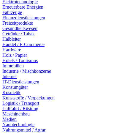
Elektrotechnologie
Erneuerbare Energien
Fahrzeuge
Finanzdienstleistungen
Freizeitprodukte
Gesundheitswesen
Getränke / Tabak
Halbleiter
Handel / E-Commerce
Hardware
Holz / Papier
Hotels / Tourismus
Immobilien
Industrie / Mischkonzerne
Internet
IT-Dienstleistungen
Konsumgüter
Kosmetik
Kunststoffe / Verpackungen
Logistik / Transport
Luftfahrt / Rüstung
Maschinenbau
Medien
Nanotechnologie
Nahrungsmittel / Agrar