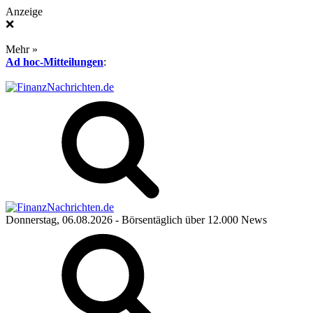
Anzeige
❌
Mehr »
Ad hoc-Mitteilungen
:
Donnerstag, 06.08.2026
- Börsentäglich über 12.000 News