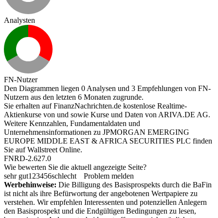
Analysten
FN-Nutzer
Den Diagrammen liegen 0 Analysen und 3 Empfehlungen von FN-
Nutzern aus den letzten 6 Monaten zugrunde.
Sie erhalten auf FinanzNachrichten.de kostenlose Realtime-
Aktienkurse von
und
sowie Kurse und Daten von
ARIVA.DE AG
.
Weitere Kennzahlen, Fundamentaldaten und
Unternehmensinformationen zu JPMORGAN EMERGING
EUROPE MIDDLE EAST & AFRICA SECURITIES PLC finden
Sie auf
Wallstreet Online
.
FNRD-2.627.0
Wie bewerten Sie die aktuell angezeigte Seite?
sehr gut
1
2
3
4
5
6
schlecht
Problem melden
Werbehinweise:
Die Billigung des Basisprospekts durch die BaFin
ist nicht als ihre Befürwortung der angebotenen Wertpapiere zu
verstehen. Wir empfehlen Interessenten und potenziellen Anlegern
den Basisprospekt und die Endgültigen Bedingungen zu lesen,