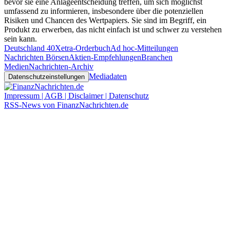
bevor sie eine Anlageentscheidung treffen, um sich möglichst
umfassend zu informieren, insbesondere über die potenziellen
Risiken und Chancen des Wertpapiers. Sie sind im Begriff, ein
Produkt zu erwerben, das nicht einfach ist und schwer zu verstehen
sein kann.
Deutschland 40
Xetra-Orderbuch
Ad hoc-Mitteilungen
Nachrichten Börsen
Aktien-Empfehlungen
Branchen
Medien
Nachrichten-Archiv
Mediadaten
Datenschutzeinstellungen
Impressum | AGB | Disclaimer | Datenschutz
RSS-News von FinanzNachrichten.de