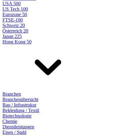
USA 500
US Tech 100
Eurozone 50
FTSE-100
Schweiz 20
Österreich 20
Japan 225
Hong Kong 50
Branchen
Branchenübersicht
Bau / Infrastrukur
Bekleidung / Textil
Biotechnologie
Chemie
Dienstleistungen
Eisen / Stahl