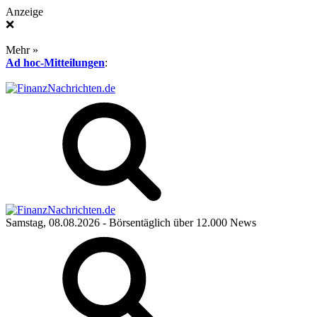
Anzeige
❌
Mehr »
Ad hoc-Mitteilungen
:
Samstag, 08.08.2026
- Börsentäglich über 12.000 News