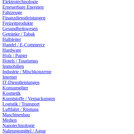
Elektrotechnologie
Erneuerbare Energien
Fahrzeuge
Finanzdienstleistungen
Freizeitprodukte
Gesundheitswesen
Getränke / Tabak
Halbleiter
Handel / E-Commerce
Hardware
Holz / Papier
Hotels / Tourismus
Immobilien
Industrie / Mischkonzerne
Internet
IT-Dienstleistungen
Konsumgüter
Kosmetik
Kunststoffe / Verpackungen
Logistik / Transport
Luftfahrt / Rüstung
Maschinenbau
Medien
Nanotechnologie
Nahrungsmittel / Agrar