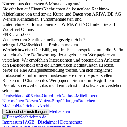
Nutzern aus den letzten 6 Monaten zugrunde.
Sie erhalten auf FinanzNachrichten.de kostenlose Realtime-
Aktienkurse von
und
sowie Kurse und Daten von
ARIVA.DE AG
.
Weitere Kennzahlen, Fundamentaldaten und
Unternehmensinformationen zu JW MAYS INC finden Sie auf
Wallstreet Online
.
FNRD-2.627.0
Wie bewerten Sie die aktuell angezeigte Seite?
sehr gut
1
2
3
4
5
6
schlecht
Problem melden
Werbehinweise:
Die Billigung des Basisprospekts durch die BaFin
ist nicht als ihre Befürwortung der angebotenen Wertpapiere zu
verstehen. Wir empfehlen Interessenten und potenziellen Anlegern
den Basisprospekt und die Endgültigen Bedingungen zu lesen,
bevor sie eine Anlageentscheidung treffen, um sich möglichst
umfassend zu informieren, insbesondere über die potenziellen
Risiken und Chancen des Wertpapiers. Sie sind im Begriff, ein
Produkt zu erwerben, das nicht einfach ist und schwer zu verstehen
sein kann.
Deutschland 40
Xetra-Orderbuch
Ad hoc-Mitteilungen
Nachrichten Börsen
Aktien-Empfehlungen
Branchen
Medien
Nachrichten-Archiv
Mediadaten
Datenschutzeinstellungen
Impressum | AGB | Disclaimer | Datenschutz