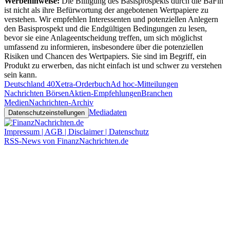
Werbehinweise:
Die Billigung des Basisprospekts durch die BaFin
ist nicht als ihre Befürwortung der angebotenen Wertpapiere zu
verstehen. Wir empfehlen Interessenten und potenziellen Anlegern
den Basisprospekt und die Endgültigen Bedingungen zu lesen,
bevor sie eine Anlageentscheidung treffen, um sich möglichst
umfassend zu informieren, insbesondere über die potenziellen
Risiken und Chancen des Wertpapiers. Sie sind im Begriff, ein
Produkt zu erwerben, das nicht einfach ist und schwer zu verstehen
sein kann.
Deutschland 40
Xetra-Orderbuch
Ad hoc-Mitteilungen
Nachrichten Börsen
Aktien-Empfehlungen
Branchen
Medien
Nachrichten-Archiv
Mediadaten
Datenschutzeinstellungen
Impressum | AGB | Disclaimer | Datenschutz
RSS-News von FinanzNachrichten.de