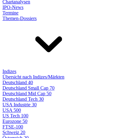
Chartanalysen
IPO-News
Termine
Themen-Dossiers
Indizes
Übersicht nach Indizes/Märkten
Deutschland 40
Deutschland Small Cap 70
Deutschland Mid Cap 50
Deutschland Tech 30
USA Industrie 30
USA 500
US Tech 100
Eurozone 50
FTSE-100
Schweiz 20
Österreich 20