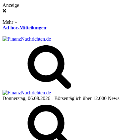
Anzeige
❌
Mehr »
Ad hoc-Mitteilungen
:
Donnerstag, 06.08.2026
- Börsentäglich über 12.000 News