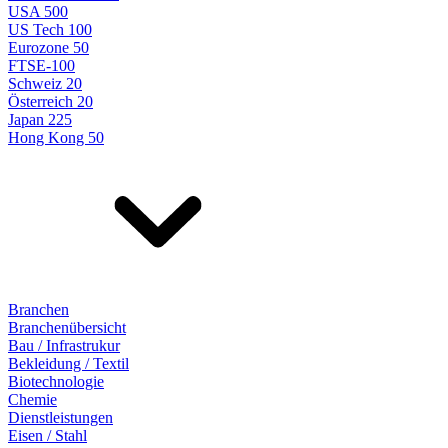
USA 500
US Tech 100
Eurozone 50
FTSE-100
Schweiz 20
Österreich 20
Japan 225
Hong Kong 50
Branchen
Branchenübersicht
Bau / Infrastrukur
Bekleidung / Textil
Biotechnologie
Chemie
Dienstleistungen
Eisen / Stahl