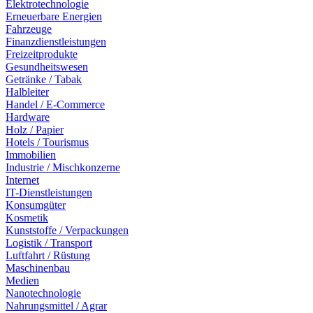
Elektrotechnologie
Erneuerbare Energien
Fahrzeuge
Finanzdienstleistungen
Freizeitprodukte
Gesundheitswesen
Getränke / Tabak
Halbleiter
Handel / E-Commerce
Hardware
Holz / Papier
Hotels / Tourismus
Immobilien
Industrie / Mischkonzerne
Internet
IT-Dienstleistungen
Konsumgüter
Kosmetik
Kunststoffe / Verpackungen
Logistik / Transport
Luftfahrt / Rüstung
Maschinenbau
Medien
Nanotechnologie
Nahrungsmittel / Agrar