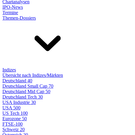
Chartanalysen
IPO-News
Termine
Themen-Dossiers
Indizes
Übersicht nach Indizes/Märkten
Deutschland 40
Deutschland Small Cap 70
Deutschland Mid Cap 50
Deutschland Tech 30
USA Industrie 30
USA 500
US Tech 100
Eurozone 50
FTSE-100
Schweiz 20
Österreich 20