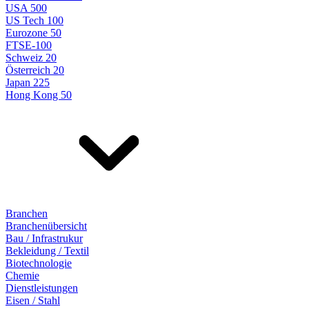
USA 500
US Tech 100
Eurozone 50
FTSE-100
Schweiz 20
Österreich 20
Japan 225
Hong Kong 50
Branchen
Branchenübersicht
Bau / Infrastrukur
Bekleidung / Textil
Biotechnologie
Chemie
Dienstleistungen
Eisen / Stahl