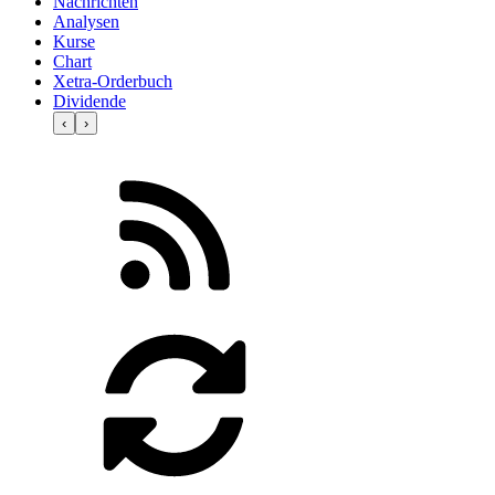
Nachrichten
Analysen
Kurse
Chart
Xetra-Orderbuch
Dividende
‹
›