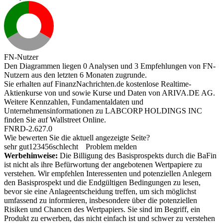
FN-Nutzer
Den Diagrammen liegen 0 Analysen und 3 Empfehlungen von FN-
Nutzern aus den letzten 6 Monaten zugrunde.
Sie erhalten auf FinanzNachrichten.de kostenlose Realtime-
Aktienkurse von
und
sowie Kurse und Daten von
ARIVA.DE AG
.
Weitere Kennzahlen, Fundamentaldaten und
Unternehmensinformationen zu LABCORP HOLDINGS INC
finden Sie auf
Wallstreet Online
.
FNRD-2.627.0
Wie bewerten Sie die aktuell angezeigte Seite?
sehr gut
1
2
3
4
5
6
schlecht
Problem melden
Werbehinweise:
Die Billigung des Basisprospekts durch die BaFin
ist nicht als ihre Befürwortung der angebotenen Wertpapiere zu
verstehen. Wir empfehlen Interessenten und potenziellen Anlegern
den Basisprospekt und die Endgültigen Bedingungen zu lesen,
bevor sie eine Anlageentscheidung treffen, um sich möglichst
umfassend zu informieren, insbesondere über die potenziellen
Risiken und Chancen des Wertpapiers. Sie sind im Begriff, ein
Produkt zu erwerben, das nicht einfach ist und schwer zu verstehen