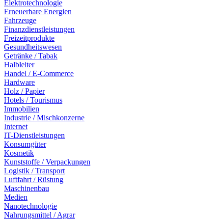
Elektrotechnologie
Erneuerbare Energien
Fahrzeuge
Finanzdienstleistungen
Freizeitprodukte
Gesundheitswesen
Getränke / Tabak
Halbleiter
Handel / E-Commerce
Hardware
Holz / Papier
Hotels / Tourismus
Immobilien
Industrie / Mischkonzerne
Internet
IT-Dienstleistungen
Konsumgüter
Kosmetik
Kunststoffe / Verpackungen
Logistik / Transport
Luftfahrt / Rüstung
Maschinenbau
Medien
Nanotechnologie
Nahrungsmittel / Agrar