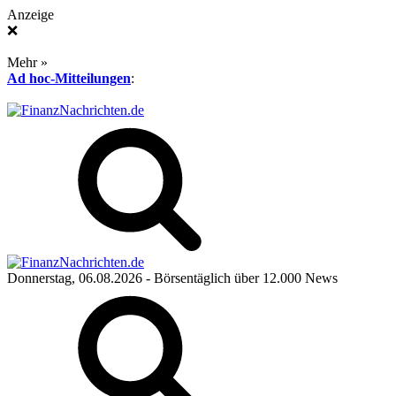
Anzeige
❌
Mehr »
Ad hoc-Mitteilungen
:
Donnerstag, 06.08.2026
- Börsentäglich über 12.000 News