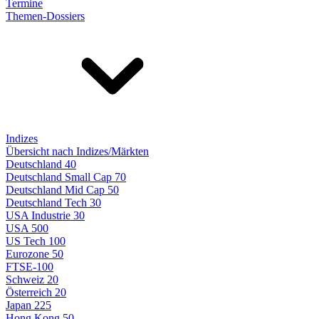
Termine
Themen-Dossiers
Indizes
Übersicht nach Indizes/Märkten
Deutschland 40
Deutschland Small Cap 70
Deutschland Mid Cap 50
Deutschland Tech 30
USA Industrie 30
USA 500
US Tech 100
Eurozone 50
FTSE-100
Schweiz 20
Österreich 20
Japan 225
Hong Kong 50