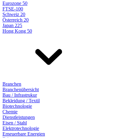
Eurozone 50
FTSE-100
Schweiz 20
Österreich 20
Japan 225
Hong Kong 50
Branchen
Branchenübersicht
Bau / Infrastrukur
Bekleidung / Textil
Biotechnologie
Chemie
Dienstleistungen
Eisen / Stahl
Elektrotechnologie
Erneuerbare Energien