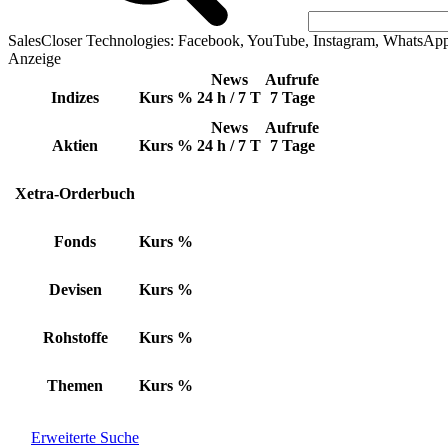
SalesCloser Technologies: Facebook, YouTube, Instagram, WhatsAp
Anzeige
News
Aufrufe
Indizes
Kurs
%
24 h / 7 T
7 Tage
News
Aufrufe
Aktien
Kurs
%
24 h / 7 T
7 Tage
Xetra-Orderbuch
Fonds
Kurs
%
Devisen
Kurs
%
Rohstoffe
Kurs
%
Themen
Kurs
%
Erweiterte Suche