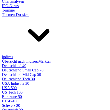
Chartanalysen
IPO-News
Termine
Themen-Dossiers
Indizes
Übersicht nach Indizes/Märkten
Deutschland 40
Deutschland Small Cap 70
Deutschland Mid Cap 50
Deutschland Tech 30
USA Industrie 30
USA 500
US Tech 100
Eurozone 50
FTSE-100
Schweiz 20
Österreich 20