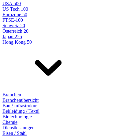
USA 500
US Tech 100
Eurozone 50
FTSE-100
Schweiz 20
Österreich 20
Japan 225
Hong Kong 50
Branchen
Branchenübersicht
Bau / Infrastrukur
Bekleidung / Textil
Biotechnologie
Chemie
Dienstleistungen
Eisen / Stahl