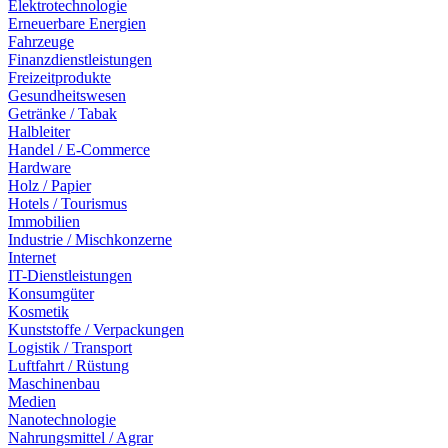
Elektrotechnologie
Erneuerbare Energien
Fahrzeuge
Finanzdienstleistungen
Freizeitprodukte
Gesundheitswesen
Getränke / Tabak
Halbleiter
Handel / E-Commerce
Hardware
Holz / Papier
Hotels / Tourismus
Immobilien
Industrie / Mischkonzerne
Internet
IT-Dienstleistungen
Konsumgüter
Kosmetik
Kunststoffe / Verpackungen
Logistik / Transport
Luftfahrt / Rüstung
Maschinenbau
Medien
Nanotechnologie
Nahrungsmittel / Agrar