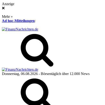
Anzeige
❌
Mehr »
Ad hoc-Mitteilungen
:
Donnerstag, 06.08.2026
- Börsentäglich über 12.000 News