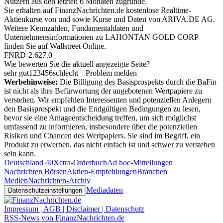
Nutzern aus den letzten 6 Monaten zugrunde.
Sie erhalten auf FinanzNachrichten.de kostenlose Realtime-
Aktienkurse von
und
sowie Kurse und Daten von
ARIVA.DE AG
.
Weitere Kennzahlen, Fundamentaldaten und
Unternehmensinformationen zu LAHONTAN GOLD CORP
finden Sie auf
Wallstreet Online
.
FNRD-2.627.0
Wie bewerten Sie die aktuell angezeigte Seite?
sehr gut
1
2
3
4
5
6
schlecht
Problem melden
Werbehinweise:
Die Billigung des Basisprospekts durch die BaFin
ist nicht als ihre Befürwortung der angebotenen Wertpapiere zu
verstehen. Wir empfehlen Interessenten und potenziellen Anlegern
den Basisprospekt und die Endgültigen Bedingungen zu lesen,
bevor sie eine Anlageentscheidung treffen, um sich möglichst
umfassend zu informieren, insbesondere über die potenziellen
Risiken und Chancen des Wertpapiers. Sie sind im Begriff, ein
Produkt zu erwerben, das nicht einfach ist und schwer zu verstehen
sein kann.
Deutschland 40
Xetra-Orderbuch
Ad hoc-Mitteilungen
Nachrichten Börsen
Aktien-Empfehlungen
Branchen
Medien
Nachrichten-Archiv
Mediadaten
Datenschutzeinstellungen
Impressum | AGB | Disclaimer | Datenschutz
RSS-News von FinanzNachrichten.de