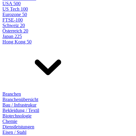
USA 500
US Tech 100
Eurozone 50
FTSE-100
Schweiz 20
Österreich 20
Japan 225
Hong Kong 50
Branchen
Branchenübersicht
Bau / Infrastrukur
Bekleidung / Textil
Biotechnologie
Chemie
Dienstleistungen
Eisen / Stahl