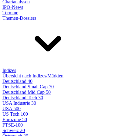
Chartanalysen
IPO-News
Termine
Themen-Dossiers
Indizes
Übersicht nach Indizes/Märkten
Deutschland 40
Deutschland Small Cap 70
Deutschland Mid Cap 50
Deutschland Tech 30
USA Industrie 30
USA 500
US Tech 100
Eurozone 50
FTSE-100
Schweiz 20
Österreich 20