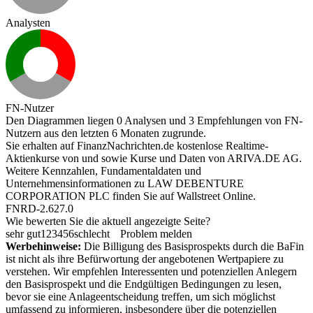
Analysten
FN-Nutzer
Den Diagrammen liegen 0 Analysen und 3 Empfehlungen von FN-
Nutzern aus den letzten 6 Monaten zugrunde.
Sie erhalten auf FinanzNachrichten.de kostenlose Realtime-
Aktienkurse von
und
sowie Kurse und Daten von
ARIVA.DE AG
.
Weitere Kennzahlen, Fundamentaldaten und
Unternehmensinformationen zu LAW DEBENTURE
CORPORATION PLC finden Sie auf
Wallstreet Online
.
FNRD-2.627.0
Wie bewerten Sie die aktuell angezeigte Seite?
sehr gut
1
2
3
4
5
6
schlecht
Problem melden
Werbehinweise:
Die Billigung des Basisprospekts durch die BaFin
ist nicht als ihre Befürwortung der angebotenen Wertpapiere zu
verstehen. Wir empfehlen Interessenten und potenziellen Anlegern
den Basisprospekt und die Endgültigen Bedingungen zu lesen,
bevor sie eine Anlageentscheidung treffen, um sich möglichst
umfassend zu informieren, insbesondere über die potenziellen