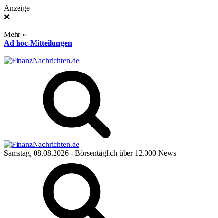
Anzeige
❌
Mehr »
Ad hoc-Mitteilungen
:
Samstag, 08.08.2026
- Börsentäglich über 12.000 News