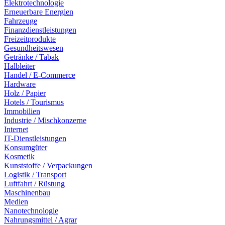
Elektrotechnologie
Erneuerbare Energien
Fahrzeuge
Finanzdienstleistungen
Freizeitprodukte
Gesundheitswesen
Getränke / Tabak
Halbleiter
Handel / E-Commerce
Hardware
Holz / Papier
Hotels / Tourismus
Immobilien
Industrie / Mischkonzerne
Internet
IT-Dienstleistungen
Konsumgüter
Kosmetik
Kunststoffe / Verpackungen
Logistik / Transport
Luftfahrt / Rüstung
Maschinenbau
Medien
Nanotechnologie
Nahrungsmittel / Agrar