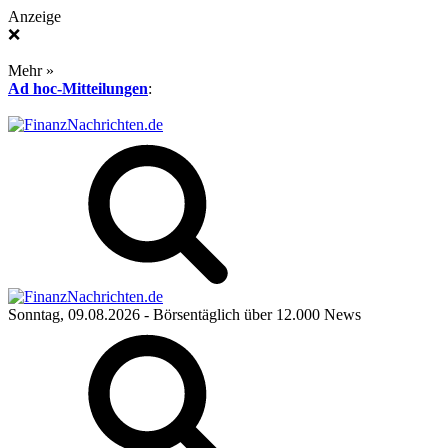
Anzeige
❌
Mehr »
Ad hoc-Mitteilungen
:
Sonntag, 09.08.2026
- Börsentäglich über 12.000 News