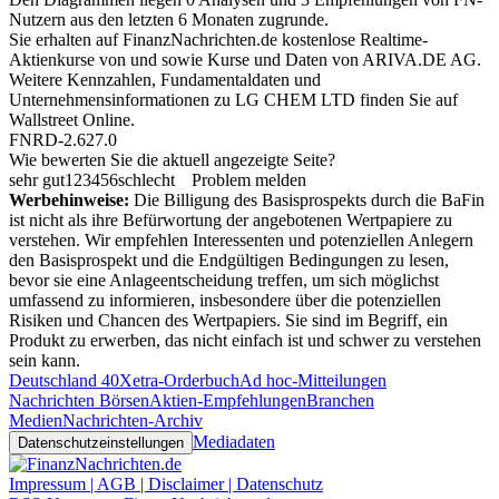
Nutzern aus den letzten 6 Monaten zugrunde.
Sie erhalten auf FinanzNachrichten.de kostenlose Realtime-
Aktienkurse von
und
sowie Kurse und Daten von
ARIVA.DE AG
.
Weitere Kennzahlen, Fundamentaldaten und
Unternehmensinformationen zu LG CHEM LTD finden Sie auf
Wallstreet Online
.
FNRD-2.627.0
Wie bewerten Sie die aktuell angezeigte Seite?
sehr gut
1
2
3
4
5
6
schlecht
Problem melden
Werbehinweise:
Die Billigung des Basisprospekts durch die BaFin
ist nicht als ihre Befürwortung der angebotenen Wertpapiere zu
verstehen. Wir empfehlen Interessenten und potenziellen Anlegern
den Basisprospekt und die Endgültigen Bedingungen zu lesen,
bevor sie eine Anlageentscheidung treffen, um sich möglichst
umfassend zu informieren, insbesondere über die potenziellen
Risiken und Chancen des Wertpapiers. Sie sind im Begriff, ein
Produkt zu erwerben, das nicht einfach ist und schwer zu verstehen
sein kann.
Deutschland 40
Xetra-Orderbuch
Ad hoc-Mitteilungen
Nachrichten Börsen
Aktien-Empfehlungen
Branchen
Medien
Nachrichten-Archiv
Mediadaten
Datenschutzeinstellungen
Impressum | AGB | Disclaimer | Datenschutz