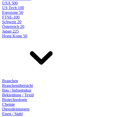
USA 500
US Tech 100
Eurozone 50
FTSE-100
Schweiz 20
Österreich 20
Japan 225
Hong Kong 50
Branchen
Branchenübersicht
Bau / Infrastrukur
Bekleidung / Textil
Biotechnologie
Chemie
Dienstleistungen
Eisen / Stahl