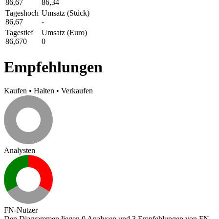
86,67
86,34
Tageshoch
Umsatz (Stück)
86,67
-
Tagestief
Umsatz (Euro)
86,670
0
Empfehlungen
Kaufen
•
Halten
•
Verkaufen
Analysten
FN-Nutzer
Den Diagrammen liegen 0 Analysen und 3 Empfehlungen von FN-