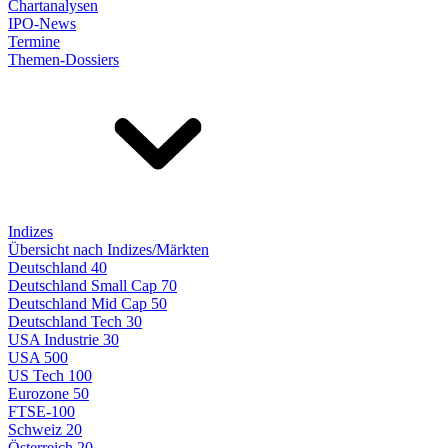
Chartanalysen
IPO-News
Termine
Themen-Dossiers
Indizes
Übersicht nach Indizes/Märkten
Deutschland 40
Deutschland Small Cap 70
Deutschland Mid Cap 50
Deutschland Tech 30
USA Industrie 30
USA 500
US Tech 100
Eurozone 50
FTSE-100
Schweiz 20
Österreich 20