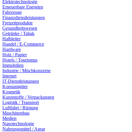
Elektrotechnologie
Erneuerbare Energien
Fahrzeuge
Finanzdienstleistungen
Freizeitprodukte
Gesundheitswesen
Getränke / Tabak
Halbleiter
Handel / E-Commerce
Hardware
Holz / Papier
Hotels / Tourismus
Immobilien
Industrie / Mischkonzerne
Internet
IT-Dienstleistungen
Konsumgüter
Kosmetik
Kunststoffe / Verpackungen
Logistik / Transport
Luftfahrt / Rüstung
Maschinenbau
Medien
Nanotechnologie
Nahrungsmittel / Agrar