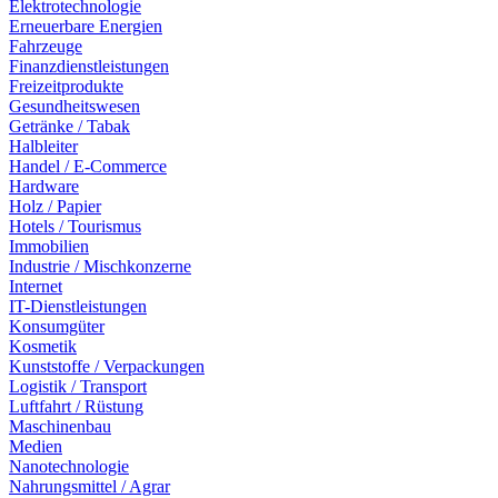
Elektrotechnologie
Erneuerbare Energien
Fahrzeuge
Finanzdienstleistungen
Freizeitprodukte
Gesundheitswesen
Getränke / Tabak
Halbleiter
Handel / E-Commerce
Hardware
Holz / Papier
Hotels / Tourismus
Immobilien
Industrie / Mischkonzerne
Internet
IT-Dienstleistungen
Konsumgüter
Kosmetik
Kunststoffe / Verpackungen
Logistik / Transport
Luftfahrt / Rüstung
Maschinenbau
Medien
Nanotechnologie
Nahrungsmittel / Agrar