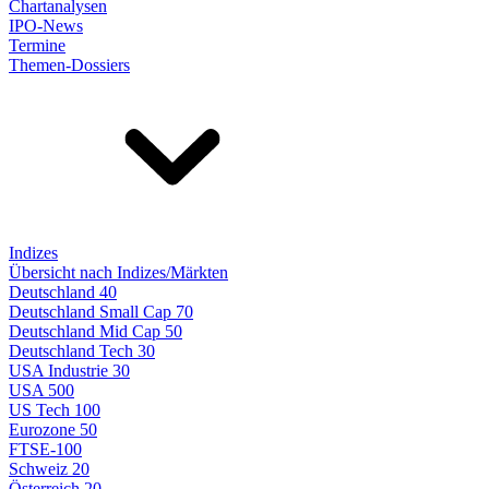
Chartanalysen
IPO-News
Termine
Themen-Dossiers
Indizes
Übersicht nach Indizes/Märkten
Deutschland 40
Deutschland Small Cap 70
Deutschland Mid Cap 50
Deutschland Tech 30
USA Industrie 30
USA 500
US Tech 100
Eurozone 50
FTSE-100
Schweiz 20
Österreich 20