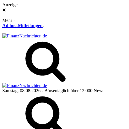
Anzeige
❌
Mehr »
Ad hoc-Mitteilungen
:
Samstag, 08.08.2026
- Börsentäglich über 12.000 News