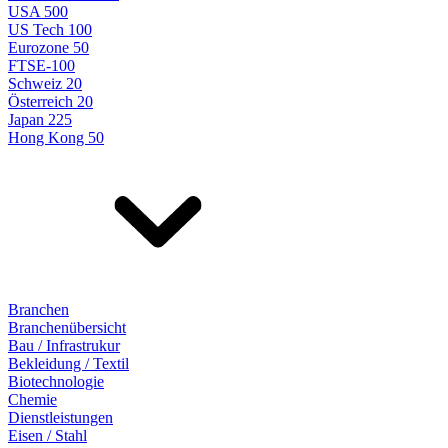
USA 500
US Tech 100
Eurozone 50
FTSE-100
Schweiz 20
Österreich 20
Japan 225
Hong Kong 50
Branchen
Branchenübersicht
Bau / Infrastrukur
Bekleidung / Textil
Biotechnologie
Chemie
Dienstleistungen
Eisen / Stahl