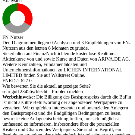
Analysten
FN-Nutzer
Den Diagrammen liegen 0 Analysen und 3 Empfehlungen von FN-
Nutzern aus den letzten 6 Monaten zugrunde.
Sie erhalten auf FinanzNachrichten.de kostenlose Realtime-
Aktienkurse von
und
sowie Kurse und Daten von
ARIVA.DE AG
.
Weitere Kennzahlen, Fundamentaldaten und
Unternehmensinformationen zu LICHEN INTERNATIONAL
LIMITED finden Sie auf
Wallstreet Online
.
FNRD-2.627.0
Wie bewerten Sie die aktuell angezeigte Seite?
sehr gut
1
2
3
4
5
6
schlecht
Problem melden
Werbehinweise:
Die Billigung des Basisprospekts durch die BaFin
ist nicht als ihre Befürwortung der angebotenen Wertpapiere zu
verstehen. Wir empfehlen Interessenten und potenziellen Anlegern
den Basisprospekt und die Endgültigen Bedingungen zu lesen,
bevor sie eine Anlageentscheidung treffen, um sich möglichst
umfassend zu informieren, insbesondere über die potenziellen
Risiken und Chancen des Wertpapiers. Sie sind im Begriff, ein
Produkt zu erwerben, das nicht einfach ist und schwer zu verstehen