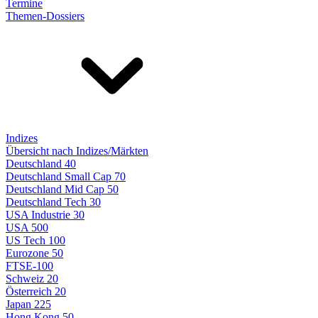
Termine
Themen-Dossiers
Indizes
Übersicht nach Indizes/Märkten
Deutschland 40
Deutschland Small Cap 70
Deutschland Mid Cap 50
Deutschland Tech 30
USA Industrie 30
USA 500
US Tech 100
Eurozone 50
FTSE-100
Schweiz 20
Österreich 20
Japan 225
Hong Kong 50