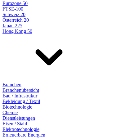
Eurozone 50
FTSE-100
Schweiz 20
Österreich 20
Japan 225
Hong Kong 50
Branchen
Branchenübersicht
Bau / Infrastrukur
Bekleidung / Textil
Biotechnologie
Chemie
Dienstleistungen
Eisen / Stahl
Elektrotechnologie
Erneuerbare Energien