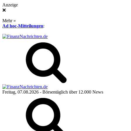
Anzeige
❌
Mehr »
Ad hoc-Mitteilungen
:
Freitag, 07.08.2026
- Börsentäglich über 12.000 News