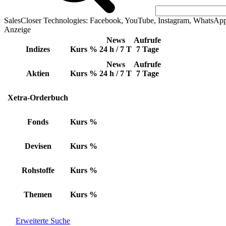
SalesCloser Technologies: Facebook, YouTube, Instagram, WhatsAp
Anzeige
News
Aufrufe
Indizes
Kurs
%
24 h / 7 T
7 Tage
News
Aufrufe
Aktien
Kurs
%
24 h / 7 T
7 Tage
Xetra-Orderbuch
Fonds
Kurs
%
Devisen
Kurs
%
Rohstoffe
Kurs
%
Themen
Kurs
%
Erweiterte Suche