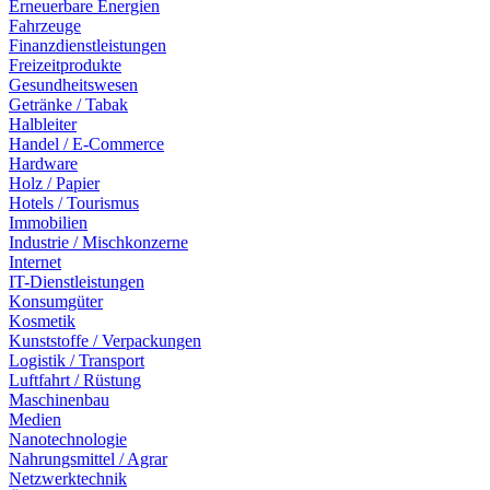
Erneuerbare Energien
Fahrzeuge
Finanzdienstleistungen
Freizeitprodukte
Gesundheitswesen
Getränke / Tabak
Halbleiter
Handel / E-Commerce
Hardware
Holz / Papier
Hotels / Tourismus
Immobilien
Industrie / Mischkonzerne
Internet
IT-Dienstleistungen
Konsumgüter
Kosmetik
Kunststoffe / Verpackungen
Logistik / Transport
Luftfahrt / Rüstung
Maschinenbau
Medien
Nanotechnologie
Nahrungsmittel / Agrar
Netzwerktechnik