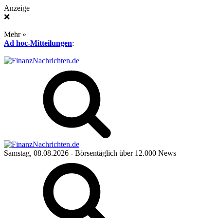
Anzeige
❌
Mehr »
Ad hoc-Mitteilungen
:
Samstag, 08.08.2026
- Börsentäglich über 12.000 News