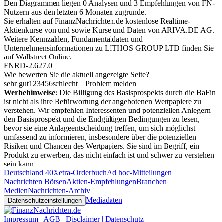
Den Diagrammen liegen 0 Analysen und 3 Empfehlungen von FN-
Nutzern aus den letzten 6 Monaten zugrunde.
Sie erhalten auf FinanzNachrichten.de kostenlose Realtime-
Aktienkurse von
und
sowie Kurse und Daten von
ARIVA.DE AG
.
Weitere Kennzahlen, Fundamentaldaten und
Unternehmensinformationen zu LITHOS GROUP LTD finden Sie
auf
Wallstreet Online
.
FNRD-2.627.0
Wie bewerten Sie die aktuell angezeigte Seite?
sehr gut
1
2
3
4
5
6
schlecht
Problem melden
Werbehinweise:
Die Billigung des Basisprospekts durch die BaFin
ist nicht als ihre Befürwortung der angebotenen Wertpapiere zu
verstehen. Wir empfehlen Interessenten und potenziellen Anlegern
den Basisprospekt und die Endgültigen Bedingungen zu lesen,
bevor sie eine Anlageentscheidung treffen, um sich möglichst
umfassend zu informieren, insbesondere über die potenziellen
Risiken und Chancen des Wertpapiers. Sie sind im Begriff, ein
Produkt zu erwerben, das nicht einfach ist und schwer zu verstehen
sein kann.
Deutschland 40
Xetra-Orderbuch
Ad hoc-Mitteilungen
Nachrichten Börsen
Aktien-Empfehlungen
Branchen
Medien
Nachrichten-Archiv
Mediadaten
Datenschutzeinstellungen
Impressum | AGB | Disclaimer | Datenschutz