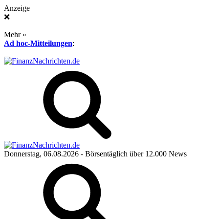
Anzeige
❌
Mehr »
Ad hoc-Mitteilungen
:
Donnerstag, 06.08.2026
- Börsentäglich über 12.000 News