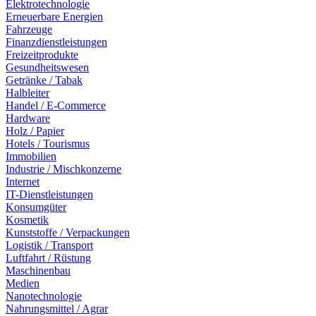
Elektrotechnologie
Erneuerbare Energien
Fahrzeuge
Finanzdienstleistungen
Freizeitprodukte
Gesundheitswesen
Getränke / Tabak
Halbleiter
Handel / E-Commerce
Hardware
Holz / Papier
Hotels / Tourismus
Immobilien
Industrie / Mischkonzerne
Internet
IT-Dienstleistungen
Konsumgüter
Kosmetik
Kunststoffe / Verpackungen
Logistik / Transport
Luftfahrt / Rüstung
Maschinenbau
Medien
Nanotechnologie
Nahrungsmittel / Agrar