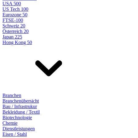
USA 500
US Tech 100
Eurozone 50
FTSE-100
Schweiz 20
Österreich 20
Japan 225
Hong Kong 50
Branchen
Branchenübersicht
Bau / Infrastrukur
Bekleidung / Textil
Biotechnologie
Chemie
Dienstleistungen
Eisen / Stahl