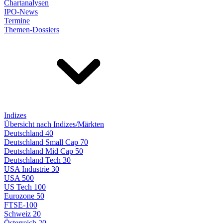
Chartanalysen
IPO-News
Termine
Themen-Dossiers
Indizes
Übersicht nach Indizes/Märkten
Deutschland 40
Deutschland Small Cap 70
Deutschland Mid Cap 50
Deutschland Tech 30
USA Industrie 30
USA 500
US Tech 100
Eurozone 50
FTSE-100
Schweiz 20
Österreich 20