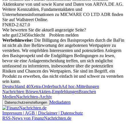
Aktienkurse von
und
sowie Kurse und Daten von
ARIVA.DE AG
.
Weitere Kennzahlen, Fundamentaldaten und
Unternehmensinformationen zu MICWARE CO LTD ADR finden
Sie auf
Wallstreet Online
.
FNRD-2.627.0
Wie bewerten Sie die aktuell angezeigte Seite?
sehr gut
1
2
3
4
5
6
schlecht
Problem melden
Werbehinweise:
Die Billigung des Basisprospekts durch die BaFin
ist nicht als ihre Befürwortung der angebotenen Wertpapiere zu
verstehen. Wir empfehlen Interessenten und potenziellen Anlegern
den Basisprospekt und die Endgültigen Bedingungen zu lesen,
bevor sie eine Anlageentscheidung treffen, um sich möglichst
umfassend zu informieren, insbesondere über die potenziellen
Risiken und Chancen des Wertpapiers. Sie sind im Begriff, ein
Produkt zu erwerben, das nicht einfach ist und schwer zu verstehen
sein kann.
Deutschland 40
Xetra-Orderbuch
Ad hoc-Mitteilungen
Nachrichten Börsen
Aktien-Empfehlungen
Branchen
Medien
Nachrichten-Archiv
Mediadaten
Datenschutzeinstellungen
Impressum | AGB | Disclaimer | Datenschutz
RSS-News von FinanzNachrichten.de