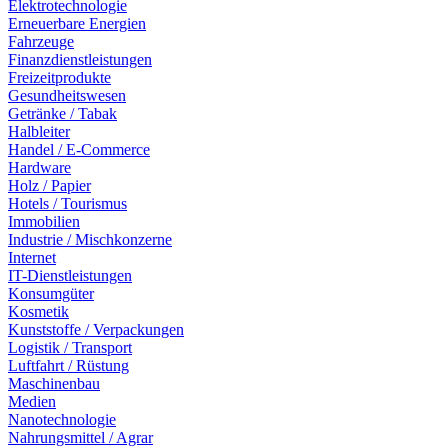
Elektrotechnologie
Erneuerbare Energien
Fahrzeuge
Finanzdienstleistungen
Freizeitprodukte
Gesundheitswesen
Getränke / Tabak
Halbleiter
Handel / E-Commerce
Hardware
Holz / Papier
Hotels / Tourismus
Immobilien
Industrie / Mischkonzerne
Internet
IT-Dienstleistungen
Konsumgüter
Kosmetik
Kunststoffe / Verpackungen
Logistik / Transport
Luftfahrt / Rüstung
Maschinenbau
Medien
Nanotechnologie
Nahrungsmittel / Agrar