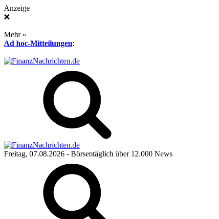
Anzeige
❌
Mehr »
Ad hoc-Mitteilungen
:
Freitag, 07.08.2026
- Börsentäglich über 12.000 News