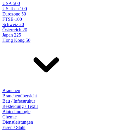
USA 500
US Tech 100
Eurozone 50
FTSE-100
Schweiz 20
Österreich 20
Japan 225
Hong Kong 50
Branchen
Branchenübersicht
Bau / Infrastrukur
Bekleidung / Textil
Biotechnologie
Chemie
Dienstleistungen
Eisen / Stahl