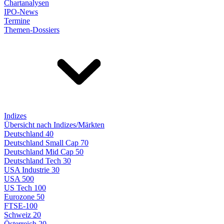
Chartanalysen
IPO-News
Termine
Themen-Dossiers
Indizes
Übersicht nach Indizes/Märkten
Deutschland 40
Deutschland Small Cap 70
Deutschland Mid Cap 50
Deutschland Tech 30
USA Industrie 30
USA 500
US Tech 100
Eurozone 50
FTSE-100
Schweiz 20
Österreich 20