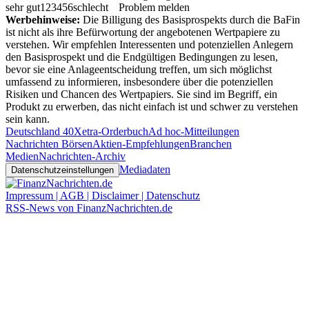
sehr gut
1
2
3
4
5
6
schlecht
Problem melden
Werbehinweise:
Die Billigung des Basisprospekts durch die BaFin
ist nicht als ihre Befürwortung der angebotenen Wertpapiere zu
verstehen. Wir empfehlen Interessenten und potenziellen Anlegern
den Basisprospekt und die Endgültigen Bedingungen zu lesen,
bevor sie eine Anlageentscheidung treffen, um sich möglichst
umfassend zu informieren, insbesondere über die potenziellen
Risiken und Chancen des Wertpapiers. Sie sind im Begriff, ein
Produkt zu erwerben, das nicht einfach ist und schwer zu verstehen
sein kann.
Deutschland 40
Xetra-Orderbuch
Ad hoc-Mitteilungen
Nachrichten Börsen
Aktien-Empfehlungen
Branchen
Medien
Nachrichten-Archiv
Mediadaten
Datenschutzeinstellungen
Impressum | AGB | Disclaimer | Datenschutz
RSS-News von FinanzNachrichten.de