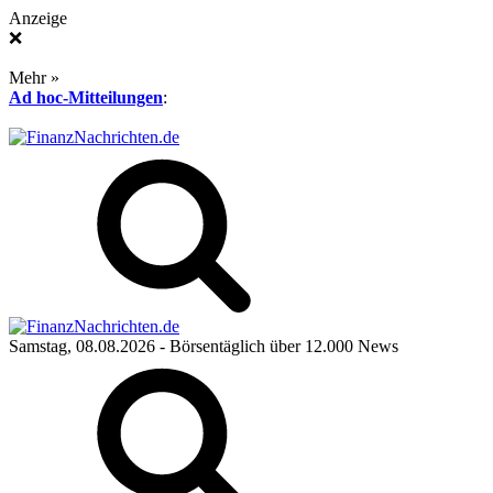
Anzeige
❌
Mehr »
Ad hoc-Mitteilungen
:
Samstag, 08.08.2026
- Börsentäglich über 12.000 News