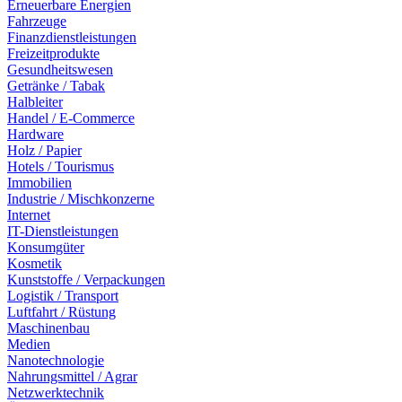
Erneuerbare Energien
Fahrzeuge
Finanzdienstleistungen
Freizeitprodukte
Gesundheitswesen
Getränke / Tabak
Halbleiter
Handel / E-Commerce
Hardware
Holz / Papier
Hotels / Tourismus
Immobilien
Industrie / Mischkonzerne
Internet
IT-Dienstleistungen
Konsumgüter
Kosmetik
Kunststoffe / Verpackungen
Logistik / Transport
Luftfahrt / Rüstung
Maschinenbau
Medien
Nanotechnologie
Nahrungsmittel / Agrar
Netzwerktechnik