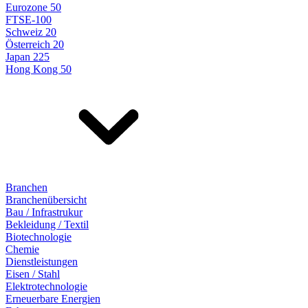
Eurozone 50
FTSE-100
Schweiz 20
Österreich 20
Japan 225
Hong Kong 50
Branchen
Branchenübersicht
Bau / Infrastrukur
Bekleidung / Textil
Biotechnologie
Chemie
Dienstleistungen
Eisen / Stahl
Elektrotechnologie
Erneuerbare Energien