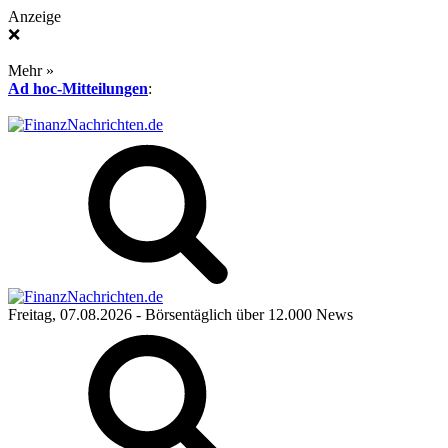
Anzeige
❌
Mehr »
Ad hoc-Mitteilungen
:
Freitag, 07.08.2026
- Börsentäglich über 12.000 News