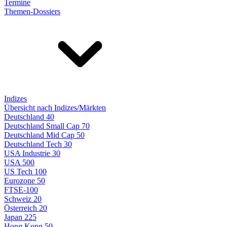
Termine
Themen-Dossiers
Indizes
Übersicht nach Indizes/Märkten
Deutschland 40
Deutschland Small Cap 70
Deutschland Mid Cap 50
Deutschland Tech 30
USA Industrie 30
USA 500
US Tech 100
Eurozone 50
FTSE-100
Schweiz 20
Österreich 20
Japan 225
Hong Kong 50