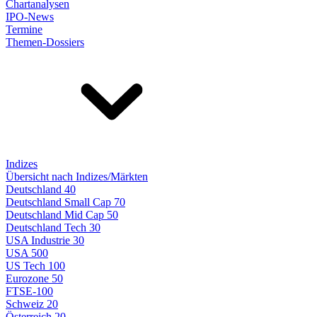
Chartanalysen
IPO-News
Termine
Themen-Dossiers
Indizes
Übersicht nach Indizes/Märkten
Deutschland 40
Deutschland Small Cap 70
Deutschland Mid Cap 50
Deutschland Tech 30
USA Industrie 30
USA 500
US Tech 100
Eurozone 50
FTSE-100
Schweiz 20
Österreich 20