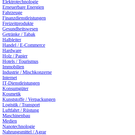
Elektrotechnologie
Erneuerbare Energien
Fahrzeuge
Finanzdienstleistungen
Freizeitprodukte
Gesundheitswesen
Getränke / Tabak
Halbleiter
Handel / E-Commerce
Hardware
Holz / Papier
Hotels / Tourismus
Immobilien
Industrie / Mischkonzerne
Internet
IT-Dienstleistungen
Konsumgüter
Kosmetik
Kunststoffe / Verpackungen
Logistik / Transport
Luftfahrt / Rüstung
Maschinenbau
Medien
Nanotechnologie
Nahrungsmittel / Agrar