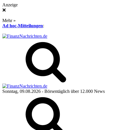
Anzeige
❌
Mehr »
Ad hoc-Mitteilungen
:
Sonntag, 09.08.2026
- Börsentäglich über 12.000 News