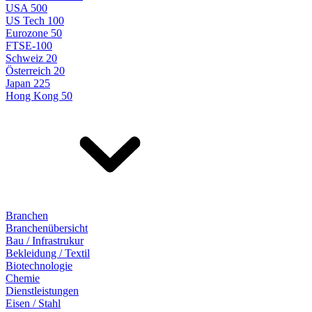
USA 500
US Tech 100
Eurozone 50
FTSE-100
Schweiz 20
Österreich 20
Japan 225
Hong Kong 50
Branchen
Branchenübersicht
Bau / Infrastrukur
Bekleidung / Textil
Biotechnologie
Chemie
Dienstleistungen
Eisen / Stahl