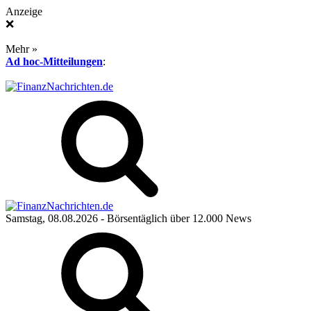
Anzeige
❌
Mehr »
Ad hoc-Mitteilungen
:
Samstag, 08.08.2026
- Börsentäglich über 12.000 News