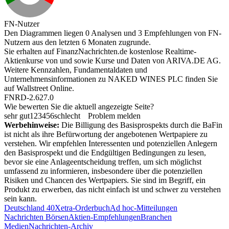
FN-Nutzer
Den Diagrammen liegen 0 Analysen und 3 Empfehlungen von FN-
Nutzern aus den letzten 6 Monaten zugrunde.
Sie erhalten auf FinanzNachrichten.de kostenlose Realtime-
Aktienkurse von
und
sowie Kurse und Daten von
ARIVA.DE AG
.
Weitere Kennzahlen, Fundamentaldaten und
Unternehmensinformationen zu NAKED WINES PLC finden Sie
auf
Wallstreet Online
.
FNRD-2.627.0
Wie bewerten Sie die aktuell angezeigte Seite?
sehr gut
1
2
3
4
5
6
schlecht
Problem melden
Werbehinweise:
Die Billigung des Basisprospekts durch die BaFin
ist nicht als ihre Befürwortung der angebotenen Wertpapiere zu
verstehen. Wir empfehlen Interessenten und potenziellen Anlegern
den Basisprospekt und die Endgültigen Bedingungen zu lesen,
bevor sie eine Anlageentscheidung treffen, um sich möglichst
umfassend zu informieren, insbesondere über die potenziellen
Risiken und Chancen des Wertpapiers. Sie sind im Begriff, ein
Produkt zu erwerben, das nicht einfach ist und schwer zu verstehen
sein kann.
Deutschland 40
Xetra-Orderbuch
Ad hoc-Mitteilungen
Nachrichten Börsen
Aktien-Empfehlungen
Branchen
Medien
Nachrichten-Archiv