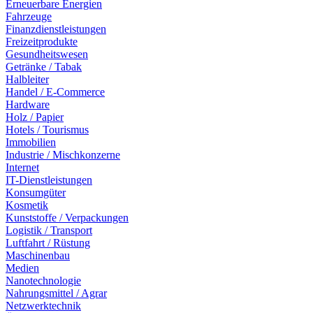
Erneuerbare Energien
Fahrzeuge
Finanzdienstleistungen
Freizeitprodukte
Gesundheitswesen
Getränke / Tabak
Halbleiter
Handel / E-Commerce
Hardware
Holz / Papier
Hotels / Tourismus
Immobilien
Industrie / Mischkonzerne
Internet
IT-Dienstleistungen
Konsumgüter
Kosmetik
Kunststoffe / Verpackungen
Logistik / Transport
Luftfahrt / Rüstung
Maschinenbau
Medien
Nanotechnologie
Nahrungsmittel / Agrar
Netzwerktechnik