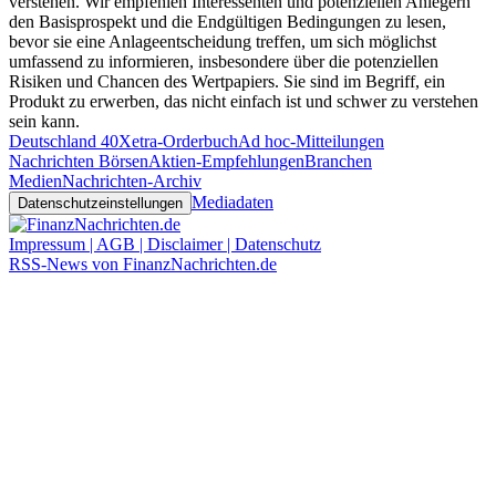
verstehen. Wir empfehlen Interessenten und potenziellen Anlegern
den Basisprospekt und die Endgültigen Bedingungen zu lesen,
bevor sie eine Anlageentscheidung treffen, um sich möglichst
umfassend zu informieren, insbesondere über die potenziellen
Risiken und Chancen des Wertpapiers. Sie sind im Begriff, ein
Produkt zu erwerben, das nicht einfach ist und schwer zu verstehen
sein kann.
Deutschland 40
Xetra-Orderbuch
Ad hoc-Mitteilungen
Nachrichten Börsen
Aktien-Empfehlungen
Branchen
Medien
Nachrichten-Archiv
Mediadaten
Datenschutzeinstellungen
Impressum | AGB | Disclaimer | Datenschutz
RSS-News von FinanzNachrichten.de