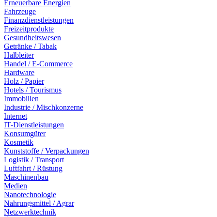
Erneuerbare Energien
Fahrzeuge
Finanzdienstleistungen
Freizeitprodukte
Gesundheitswesen
Getränke / Tabak
Halbleiter
Handel / E-Commerce
Hardware
Holz / Papier
Hotels / Tourismus
Immobilien
Industrie / Mischkonzerne
Internet
IT-Dienstleistungen
Konsumgüter
Kosmetik
Kunststoffe / Verpackungen
Logistik / Transport
Luftfahrt / Rüstung
Maschinenbau
Medien
Nanotechnologie
Nahrungsmittel / Agrar
Netzwerktechnik