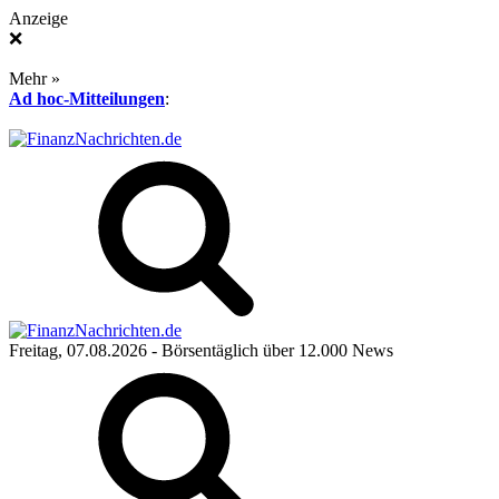
Anzeige
❌
Mehr »
Ad hoc-Mitteilungen
:
Freitag, 07.08.2026
- Börsentäglich über 12.000 News