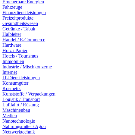
Erneuerbare Energien
Fahrzeuge
Finanzdienstleistungen
Freizeitprodukte
Gesundheitswesen
Getränke / Tabak
Halbleiter
Handel / E-Commerce
Hardware
Holz / Papier
Hotels / Tourismus
Immobilien
Industrie / Mischkonzerne
Internet
IT-Dienstleistungen
Konsumgüter
Kosmetik
Kunststoffe / Verpackungen
Logistik / Transport
Luftfahrt / Rüstung
Maschinenbau
Medien
Nanotechnologie
Nahrungsmittel / Agrar
Netzwerktechnik