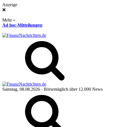
Anzeige
❌
Mehr »
Ad hoc-Mitteilungen
:
Samstag, 08.08.2026
- Börsentäglich über 12.000 News