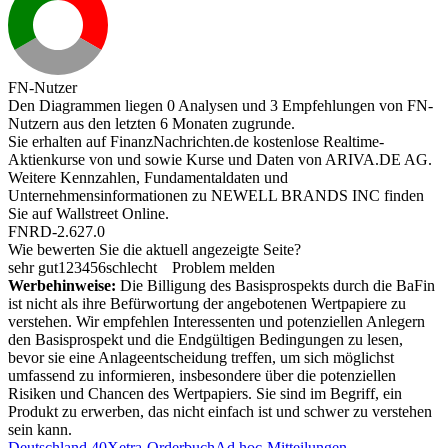
FN-Nutzer
Den Diagrammen liegen 0 Analysen und 3 Empfehlungen von FN-
Nutzern aus den letzten 6 Monaten zugrunde.
Sie erhalten auf FinanzNachrichten.de kostenlose Realtime-
Aktienkurse von
und
sowie Kurse und Daten von
ARIVA.DE AG
.
Weitere Kennzahlen, Fundamentaldaten und
Unternehmensinformationen zu NEWELL BRANDS INC finden
Sie auf
Wallstreet Online
.
FNRD-2.627.0
Wie bewerten Sie die aktuell angezeigte Seite?
sehr gut
1
2
3
4
5
6
schlecht
Problem melden
Werbehinweise:
Die Billigung des Basisprospekts durch die BaFin
ist nicht als ihre Befürwortung der angebotenen Wertpapiere zu
verstehen. Wir empfehlen Interessenten und potenziellen Anlegern
den Basisprospekt und die Endgültigen Bedingungen zu lesen,
bevor sie eine Anlageentscheidung treffen, um sich möglichst
umfassend zu informieren, insbesondere über die potenziellen
Risiken und Chancen des Wertpapiers. Sie sind im Begriff, ein
Produkt zu erwerben, das nicht einfach ist und schwer zu verstehen
sein kann.
Deutschland 40
Xetra-Orderbuch
Ad hoc-Mitteilungen