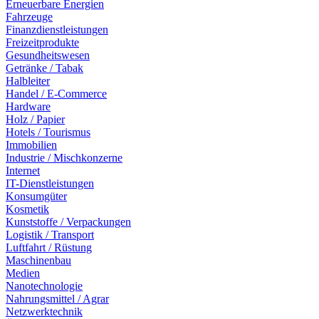
Erneuerbare Energien
Fahrzeuge
Finanzdienstleistungen
Freizeitprodukte
Gesundheitswesen
Getränke / Tabak
Halbleiter
Handel / E-Commerce
Hardware
Holz / Papier
Hotels / Tourismus
Immobilien
Industrie / Mischkonzerne
Internet
IT-Dienstleistungen
Konsumgüter
Kosmetik
Kunststoffe / Verpackungen
Logistik / Transport
Luftfahrt / Rüstung
Maschinenbau
Medien
Nanotechnologie
Nahrungsmittel / Agrar
Netzwerktechnik