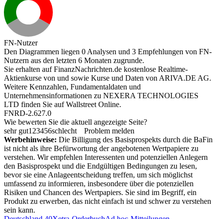
FN-Nutzer
Den Diagrammen liegen 0 Analysen und 3 Empfehlungen von FN-
Nutzern aus den letzten 6 Monaten zugrunde.
Sie erhalten auf FinanzNachrichten.de kostenlose Realtime-
Aktienkurse von
und
sowie Kurse und Daten von
ARIVA.DE AG
.
Weitere Kennzahlen, Fundamentaldaten und
Unternehmensinformationen zu NEXERA TECHNOLOGIES
LTD finden Sie auf
Wallstreet Online
.
FNRD-2.627.0
Wie bewerten Sie die aktuell angezeigte Seite?
sehr gut
1
2
3
4
5
6
schlecht
Problem melden
Werbehinweise:
Die Billigung des Basisprospekts durch die BaFin
ist nicht als ihre Befürwortung der angebotenen Wertpapiere zu
verstehen. Wir empfehlen Interessenten und potenziellen Anlegern
den Basisprospekt und die Endgültigen Bedingungen zu lesen,
bevor sie eine Anlageentscheidung treffen, um sich möglichst
umfassend zu informieren, insbesondere über die potenziellen
Risiken und Chancen des Wertpapiers. Sie sind im Begriff, ein
Produkt zu erwerben, das nicht einfach ist und schwer zu verstehen
sein kann.
Deutschland 40
Xetra-Orderbuch
Ad hoc-Mitteilungen