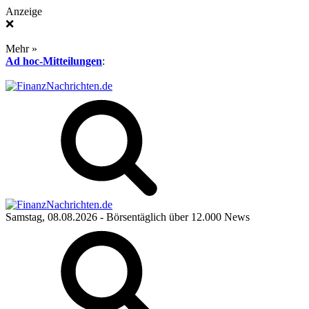
Anzeige
❌
Mehr »
Ad hoc-Mitteilungen
:
Samstag, 08.08.2026
- Börsentäglich über 12.000 News