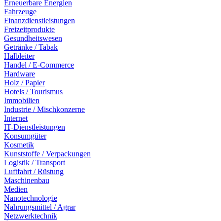
Erneuerbare Energien
Fahrzeuge
Finanzdienstleistungen
Freizeitprodukte
Gesundheitswesen
Getränke / Tabak
Halbleiter
Handel / E-Commerce
Hardware
Holz / Papier
Hotels / Tourismus
Immobilien
Industrie / Mischkonzerne
Internet
IT-Dienstleistungen
Konsumgüter
Kosmetik
Kunststoffe / Verpackungen
Logistik / Transport
Luftfahrt / Rüstung
Maschinenbau
Medien
Nanotechnologie
Nahrungsmittel / Agrar
Netzwerktechnik