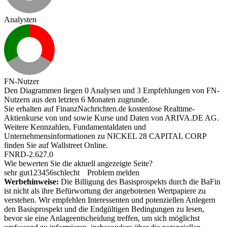
Analysten
FN-Nutzer
Den Diagrammen liegen 0 Analysen und 3 Empfehlungen von FN-
Nutzern aus den letzten 6 Monaten zugrunde.
Sie erhalten auf FinanzNachrichten.de kostenlose Realtime-
Aktienkurse von
und
sowie Kurse und Daten von
ARIVA.DE AG
.
Weitere Kennzahlen, Fundamentaldaten und
Unternehmensinformationen zu NICKEL 28 CAPITAL CORP
finden Sie auf
Wallstreet Online
.
FNRD-2.627.0
Wie bewerten Sie die aktuell angezeigte Seite?
sehr gut
1
2
3
4
5
6
schlecht
Problem melden
Werbehinweise:
Die Billigung des Basisprospekts durch die BaFin
ist nicht als ihre Befürwortung der angebotenen Wertpapiere zu
verstehen. Wir empfehlen Interessenten und potenziellen Anlegern
den Basisprospekt und die Endgültigen Bedingungen zu lesen,
bevor sie eine Anlageentscheidung treffen, um sich möglichst