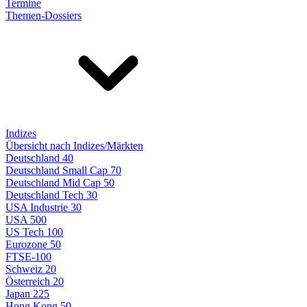
Termine
Themen-Dossiers
Indizes
Übersicht nach Indizes/Märkten
Deutschland 40
Deutschland Small Cap 70
Deutschland Mid Cap 50
Deutschland Tech 30
USA Industrie 30
USA 500
US Tech 100
Eurozone 50
FTSE-100
Schweiz 20
Österreich 20
Japan 225
Hong Kong 50