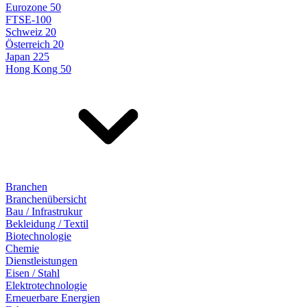
Eurozone 50
FTSE-100
Schweiz 20
Österreich 20
Japan 225
Hong Kong 50
Branchen
Branchenübersicht
Bau / Infrastrukur
Bekleidung / Textil
Biotechnologie
Chemie
Dienstleistungen
Eisen / Stahl
Elektrotechnologie
Erneuerbare Energien