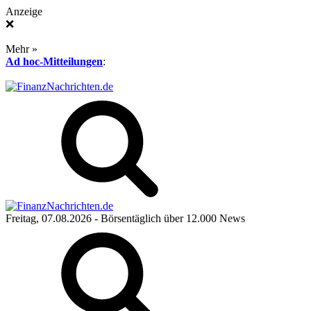
Anzeige
❌
Mehr »
Ad hoc-Mitteilungen
:
Freitag, 07.08.2026
- Börsentäglich über 12.000 News