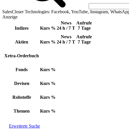
SalesCloser Technologies: Facebook, YouTube, Instagram, WhatsAp
Anzeige
News
Aufrufe
Indizes
Kurs
%
24 h / 7 T
7 Tage
News
Aufrufe
Aktien
Kurs
%
24 h / 7 T
7 Tage
Xetra-Orderbuch
Fonds
Kurs
%
Devisen
Kurs
%
Rohstoffe
Kurs
%
Themen
Kurs
%
Erweiterte Suche