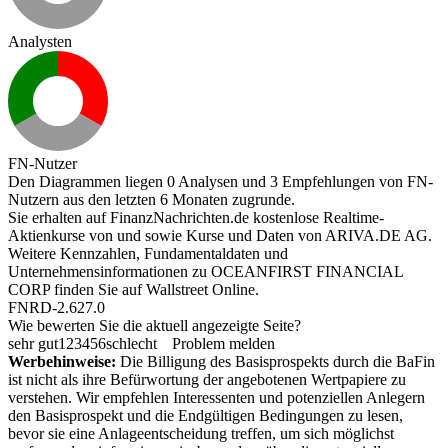
Analysten
FN-Nutzer
Den Diagrammen liegen 0 Analysen und 3 Empfehlungen von FN-
Nutzern aus den letzten 6 Monaten zugrunde.
Sie erhalten auf FinanzNachrichten.de kostenlose Realtime-
Aktienkurse von
und
sowie Kurse und Daten von
ARIVA.DE AG
.
Weitere Kennzahlen, Fundamentaldaten und
Unternehmensinformationen zu OCEANFIRST FINANCIAL
CORP finden Sie auf
Wallstreet Online
.
FNRD-2.627.0
Wie bewerten Sie die aktuell angezeigte Seite?
sehr gut
1
2
3
4
5
6
schlecht
Problem melden
Werbehinweise:
Die Billigung des Basisprospekts durch die BaFin
ist nicht als ihre Befürwortung der angebotenen Wertpapiere zu
verstehen. Wir empfehlen Interessenten und potenziellen Anlegern
den Basisprospekt und die Endgültigen Bedingungen zu lesen,
bevor sie eine Anlageentscheidung treffen, um sich möglichst