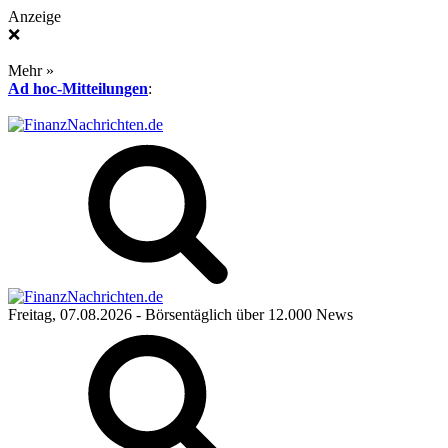
Anzeige
❌
Mehr »
Ad hoc-Mitteilungen
:
Freitag, 07.08.2026
- Börsentäglich über 12.000 News