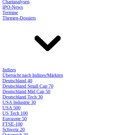
Chartanalysen
IPO-News
Termine
Themen-Dossiers
Indizes
Übersicht nach Indizes/Märkten
Deutschland 40
Deutschland Small Cap 70
Deutschland Mid Cap 50
Deutschland Tech 30
USA Industrie 30
USA 500
US Tech 100
Eurozone 50
FTSE-100
Schweiz 20
Österreich 20