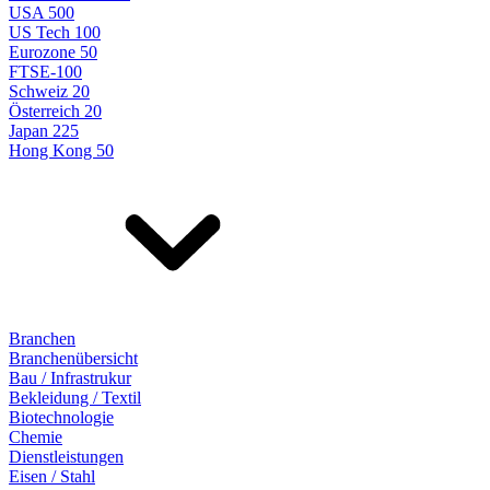
USA 500
US Tech 100
Eurozone 50
FTSE-100
Schweiz 20
Österreich 20
Japan 225
Hong Kong 50
Branchen
Branchenübersicht
Bau / Infrastrukur
Bekleidung / Textil
Biotechnologie
Chemie
Dienstleistungen
Eisen / Stahl