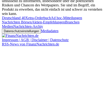
umfassend zu informieren, insbesondere über die potenziellen
Risiken und Chancen des Wertpapiers. Sie sind im Begriff, ein
Produkt zu erwerben, das nicht einfach ist und schwer zu verstehen
sein kann.
Deutschland 40
Xetra-Orderbuch
Ad hoc-Mitteilungen
Nachrichten Börsen
Aktien-Empfehlungen
Branchen
Medien
Nachrichten-Archiv
Mediadaten
Datenschutzeinstellungen
Impressum | AGB | Disclaimer | Datenschutz
RSS-News von FinanzNachrichten.de