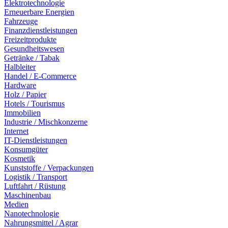
Elektrotechnologie
Erneuerbare Energien
Fahrzeuge
Finanzdienstleistungen
Freizeitprodukte
Gesundheitswesen
Getränke / Tabak
Halbleiter
Handel / E-Commerce
Hardware
Holz / Papier
Hotels / Tourismus
Immobilien
Industrie / Mischkonzerne
Internet
IT-Dienstleistungen
Konsumgüter
Kosmetik
Kunststoffe / Verpackungen
Logistik / Transport
Luftfahrt / Rüstung
Maschinenbau
Medien
Nanotechnologie
Nahrungsmittel / Agrar