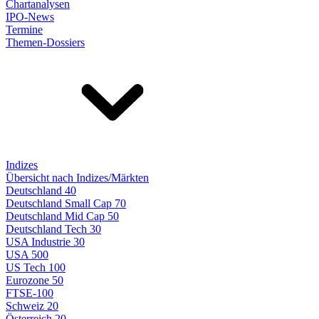
Chartanalysen
IPO-News
Termine
Themen-Dossiers
Indizes
Übersicht nach Indizes/Märkten
Deutschland 40
Deutschland Small Cap 70
Deutschland Mid Cap 50
Deutschland Tech 30
USA Industrie 30
USA 500
US Tech 100
Eurozone 50
FTSE-100
Schweiz 20
Österreich 20