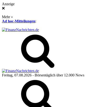
Anzeige
❌
Mehr »
Ad hoc-Mitteilungen
:
Freitag, 07.08.2026
- Börsentäglich über 12.000 News