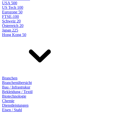
USA 500
US Tech 100
Eurozone 50
FTSE-100
Schweiz 20
Österreich 20
Japan 225
Hong Kong 50
Branchen
Branchenübersicht
Bau / Infrastrukur
Bekleidung / Textil
Biotechnologie
Chemie
Dienstleistungen
Eisen / Stahl