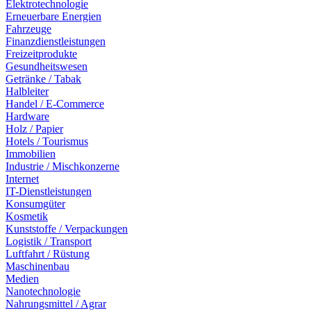
Elektrotechnologie
Erneuerbare Energien
Fahrzeuge
Finanzdienstleistungen
Freizeitprodukte
Gesundheitswesen
Getränke / Tabak
Halbleiter
Handel / E-Commerce
Hardware
Holz / Papier
Hotels / Tourismus
Immobilien
Industrie / Mischkonzerne
Internet
IT-Dienstleistungen
Konsumgüter
Kosmetik
Kunststoffe / Verpackungen
Logistik / Transport
Luftfahrt / Rüstung
Maschinenbau
Medien
Nanotechnologie
Nahrungsmittel / Agrar