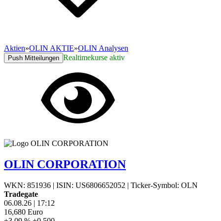
Aktien
»
OLIN AKTIE
»
OLIN Analysen
Realtimekurse aktiv
Push Mitteilungen
OLIN CORPORATION
WKN: 851936
|
ISIN: US6806652052
|
Ticker-Symbol: OLN
Tradegate
06.08.26
|
17:12
16,680
Euro
+3,09 %
+0,500