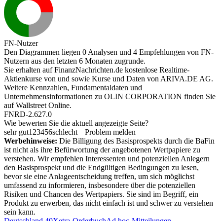
FN-Nutzer
Den Diagrammen liegen 0 Analysen und 4 Empfehlungen von FN-
Nutzern aus den letzten 6 Monaten zugrunde.
Sie erhalten auf FinanzNachrichten.de kostenlose Realtime-
Aktienkurse von
und
sowie Kurse und Daten von
ARIVA.DE AG
.
Weitere Kennzahlen, Fundamentaldaten und
Unternehmensinformationen zu OLIN CORPORATION finden Sie
auf
Wallstreet Online
.
FNRD-2.627.0
Wie bewerten Sie die aktuell angezeigte Seite?
sehr gut
1
2
3
4
5
6
schlecht
Problem melden
Werbehinweise:
Die Billigung des Basisprospekts durch die BaFin
ist nicht als ihre Befürwortung der angebotenen Wertpapiere zu
verstehen. Wir empfehlen Interessenten und potenziellen Anlegern
den Basisprospekt und die Endgültigen Bedingungen zu lesen,
bevor sie eine Anlageentscheidung treffen, um sich möglichst
umfassend zu informieren, insbesondere über die potenziellen
Risiken und Chancen des Wertpapiers. Sie sind im Begriff, ein
Produkt zu erwerben, das nicht einfach ist und schwer zu verstehen
sein kann.
Deutschland 40
Xetra-Orderbuch
Ad hoc-Mitteilungen