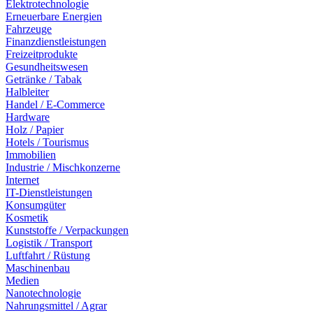
Elektrotechnologie
Erneuerbare Energien
Fahrzeuge
Finanzdienstleistungen
Freizeitprodukte
Gesundheitswesen
Getränke / Tabak
Halbleiter
Handel / E-Commerce
Hardware
Holz / Papier
Hotels / Tourismus
Immobilien
Industrie / Mischkonzerne
Internet
IT-Dienstleistungen
Konsumgüter
Kosmetik
Kunststoffe / Verpackungen
Logistik / Transport
Luftfahrt / Rüstung
Maschinenbau
Medien
Nanotechnologie
Nahrungsmittel / Agrar