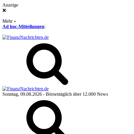
Anzeige
❌
Mehr »
Ad hoc-Mitteilungen
:
Sonntag, 09.08.2026
- Börsentäglich über 12.000 News