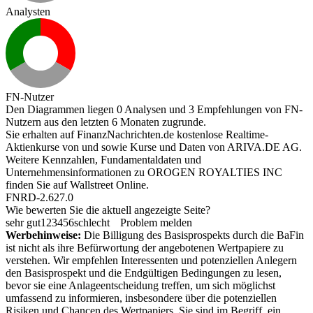
Analysten
FN-Nutzer
Den Diagrammen liegen 0 Analysen und 3 Empfehlungen von FN-
Nutzern aus den letzten 6 Monaten zugrunde.
Sie erhalten auf FinanzNachrichten.de kostenlose Realtime-
Aktienkurse von
und
sowie Kurse und Daten von
ARIVA.DE AG
.
Weitere Kennzahlen, Fundamentaldaten und
Unternehmensinformationen zu OROGEN ROYALTIES INC
finden Sie auf
Wallstreet Online
.
FNRD-2.627.0
Wie bewerten Sie die aktuell angezeigte Seite?
sehr gut
1
2
3
4
5
6
schlecht
Problem melden
Werbehinweise:
Die Billigung des Basisprospekts durch die BaFin
ist nicht als ihre Befürwortung der angebotenen Wertpapiere zu
verstehen. Wir empfehlen Interessenten und potenziellen Anlegern
den Basisprospekt und die Endgültigen Bedingungen zu lesen,
bevor sie eine Anlageentscheidung treffen, um sich möglichst
umfassend zu informieren, insbesondere über die potenziellen
Risiken und Chancen des Wertpapiers. Sie sind im Begriff, ein