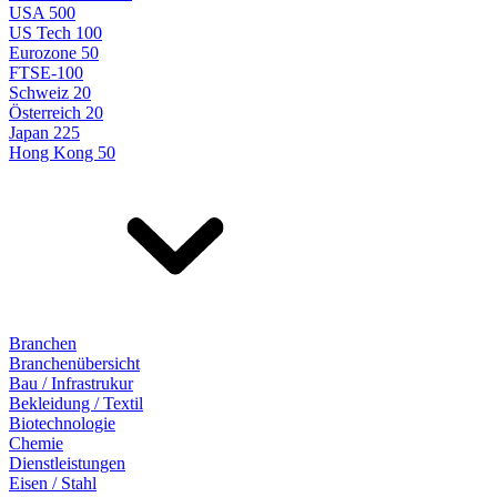
USA 500
US Tech 100
Eurozone 50
FTSE-100
Schweiz 20
Österreich 20
Japan 225
Hong Kong 50
Branchen
Branchenübersicht
Bau / Infrastrukur
Bekleidung / Textil
Biotechnologie
Chemie
Dienstleistungen
Eisen / Stahl