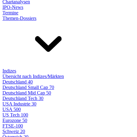
Chartanalysen
IPO-News
Termine
Themen-Dossiers
Indizes
Übersicht nach Indizes/Märkten
Deutschland 40
Deutschland Small Cap 70
Deutschland Mid Cap 50
Deutschland Tech 30
USA Industrie 30
USA 500
US Tech 100
Eurozone 50
FTSE-100
Schweiz 20
Österreich 20