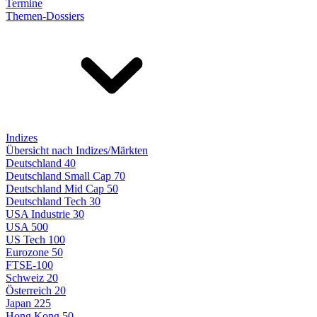
Termine
Themen-Dossiers
Indizes
Übersicht nach Indizes/Märkten
Deutschland 40
Deutschland Small Cap 70
Deutschland Mid Cap 50
Deutschland Tech 30
USA Industrie 30
USA 500
US Tech 100
Eurozone 50
FTSE-100
Schweiz 20
Österreich 20
Japan 225
Hong Kong 50