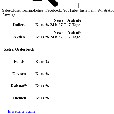
SalesCloser Technologies: Facebook, YouTube, Instagram, WhatsAp
Anzeige
News
Aufrufe
Indizes
Kurs
%
24 h / 7 T
7 Tage
News
Aufrufe
Aktien
Kurs
%
24 h / 7 T
7 Tage
Xetra-Orderbuch
Fonds
Kurs
%
Devisen
Kurs
%
Rohstoffe
Kurs
%
Themen
Kurs
%
Erweiterte Suche