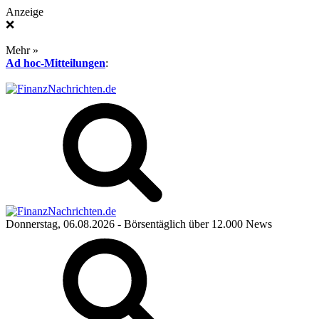
Anzeige
❌
Mehr »
Ad hoc-Mitteilungen
:
Donnerstag, 06.08.2026
- Börsentäglich über 12.000 News