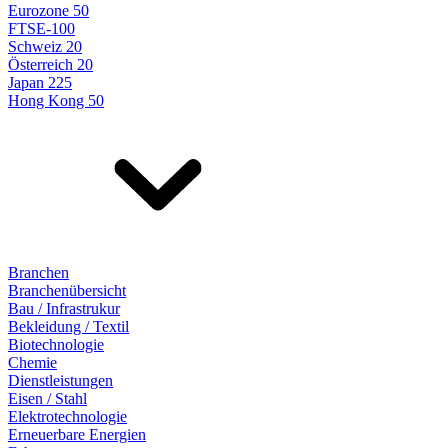
Eurozone 50
FTSE-100
Schweiz 20
Österreich 20
Japan 225
Hong Kong 50
Branchen
Branchenübersicht
Bau / Infrastrukur
Bekleidung / Textil
Biotechnologie
Chemie
Dienstleistungen
Eisen / Stahl
Elektrotechnologie
Erneuerbare Energien