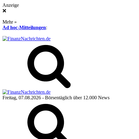
Anzeige
❌
Mehr »
Ad hoc-Mitteilungen
:
Freitag, 07.08.2026
- Börsentäglich über 12.000 News