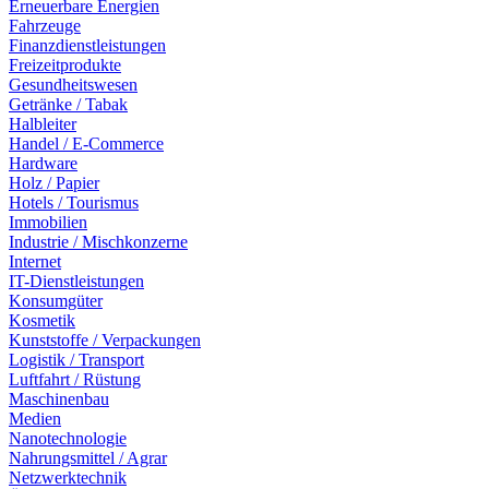
Erneuerbare Energien
Fahrzeuge
Finanzdienstleistungen
Freizeitprodukte
Gesundheitswesen
Getränke / Tabak
Halbleiter
Handel / E-Commerce
Hardware
Holz / Papier
Hotels / Tourismus
Immobilien
Industrie / Mischkonzerne
Internet
IT-Dienstleistungen
Konsumgüter
Kosmetik
Kunststoffe / Verpackungen
Logistik / Transport
Luftfahrt / Rüstung
Maschinenbau
Medien
Nanotechnologie
Nahrungsmittel / Agrar
Netzwerktechnik