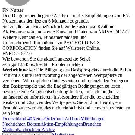
FN-Nutzer
Den Diagrammen liegen 0 Analysen und 3 Empfehlungen von FN-
Nutzern aus den letzten 6 Monaten zugrunde.
Sie erhalten auf FinanzNachrichten.de kostenlose Realtime-
Aktienkurse von
und
sowie Kurse und Daten von
ARIVA.DE AG
.
Weitere Kennzahlen, Fundamentaldaten und
Unternehmensinformationen zu PHC HOLDINGS
CORPORATION finden Sie auf
Wallstreet Online
.
FNRD-2.627.0
Wie bewerten Sie die aktuell angezeigte Seite?
sehr gut
1
2
3
4
5
6
schlecht
Problem melden
Werbehinweise:
Die Billigung des Basisprospekts durch die BaFin
ist nicht als ihre Befürwortung der angebotenen Wertpapiere zu
verstehen. Wir empfehlen Interessenten und potenziellen Anlegern
den Basisprospekt und die Endgültigen Bedingungen zu lesen,
bevor sie eine Anlageentscheidung treffen, um sich möglichst
umfassend zu informieren, insbesondere über die potenziellen
Risiken und Chancen des Wertpapiers. Sie sind im Begriff, ein
Produkt zu erwerben, das nicht einfach ist und schwer zu verstehen
sein kann.
Deutschland 40
Xetra-Orderbuch
Ad hoc-Mitteilungen
Nachrichten Börsen
Aktien-Empfehlungen
Branchen
Medien
Nachrichten-Archiv