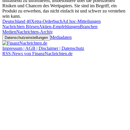
umfassend zu informieren, insbesondere über die potenziellen
Risiken und Chancen des Wertpapiers. Sie sind im Begriff, ein
Produkt zu erwerben, das nicht einfach ist und schwer zu verstehen
sein kann.
Deutschland 40
Xetra-Orderbuch
Ad hoc-Mitteilungen
Nachrichten Börsen
Aktien-Empfehlungen
Branchen
Medien
Nachrichten-Archiv
Mediadaten
Datenschutzeinstellungen
Impressum | AGB | Disclaimer | Datenschutz
RSS-News von FinanzNachrichten.de