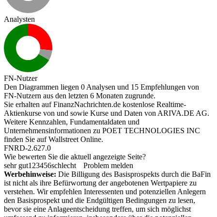
Analysten
FN-Nutzer
Den Diagrammen liegen 0 Analysen und 15 Empfehlungen von
FN-Nutzern aus den letzten 6 Monaten zugrunde.
Sie erhalten auf FinanzNachrichten.de kostenlose Realtime-
Aktienkurse von
und
sowie Kurse und Daten von
ARIVA.DE AG
.
Weitere Kennzahlen, Fundamentaldaten und
Unternehmensinformationen zu POET TECHNOLOGIES INC
finden Sie auf
Wallstreet Online
.
FNRD-2.627.0
Wie bewerten Sie die aktuell angezeigte Seite?
sehr gut
1
2
3
4
5
6
schlecht
Problem melden
Werbehinweise:
Die Billigung des Basisprospekts durch die BaFin
ist nicht als ihre Befürwortung der angebotenen Wertpapiere zu
verstehen. Wir empfehlen Interessenten und potenziellen Anlegern
den Basisprospekt und die Endgültigen Bedingungen zu lesen,
bevor sie eine Anlageentscheidung treffen, um sich möglichst