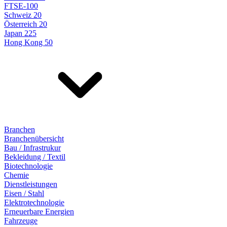
FTSE-100
Schweiz 20
Österreich 20
Japan 225
Hong Kong 50
Branchen
Branchenübersicht
Bau / Infrastrukur
Bekleidung / Textil
Biotechnologie
Chemie
Dienstleistungen
Eisen / Stahl
Elektrotechnologie
Erneuerbare Energien
Fahrzeuge