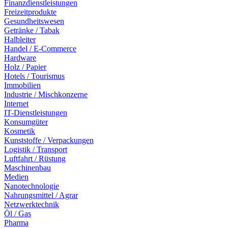
Finanzdienstleistungen
Freizeitprodukte
Gesundheitswesen
Getränke / Tabak
Halbleiter
Handel / E-Commerce
Hardware
Holz / Papier
Hotels / Tourismus
Immobilien
Industrie / Mischkonzerne
Internet
IT-Dienstleistungen
Konsumgüter
Kosmetik
Kunststoffe / Verpackungen
Logistik / Transport
Luftfahrt / Rüstung
Maschinenbau
Medien
Nanotechnologie
Nahrungsmittel / Agrar
Netzwerktechnik
Öl / Gas
Pharma