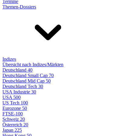
Termine
Themen-Dossiers
Indizes
Übersicht nach Indizes/Märkten
Deutschland 40
Deutschland Small Cap 70
Deutschland Mid Cap 50
Deutschland Tech 30
USA Industrie 30
USA 500
US Tech 100
Eurozone 50
FTSE-100
Schweiz 20
Österreich 20
Japan 225
Hong Kong 50