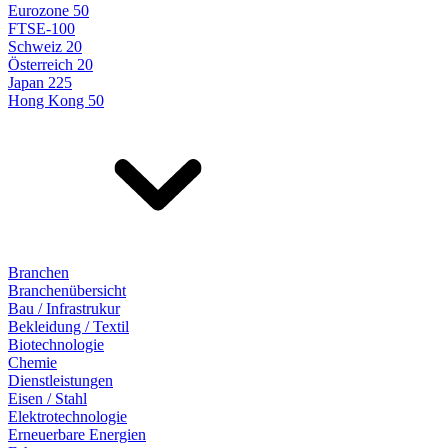
Eurozone 50
FTSE-100
Schweiz 20
Österreich 20
Japan 225
Hong Kong 50
Branchen
Branchenübersicht
Bau / Infrastrukur
Bekleidung / Textil
Biotechnologie
Chemie
Dienstleistungen
Eisen / Stahl
Elektrotechnologie
Erneuerbare Energien