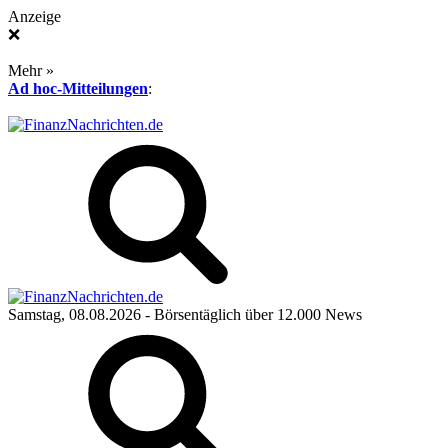
Anzeige
❌
Mehr »
Ad hoc-Mitteilungen
:
Samstag, 08.08.2026
- Börsentäglich über 12.000 News