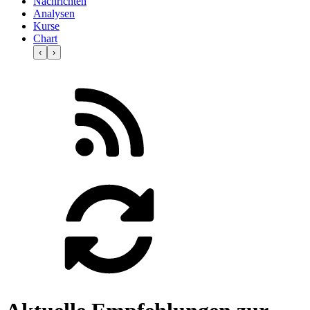
Nachrichten
Analysen
Kurse
Chart
‹
›