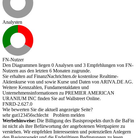
Analysten
FN-Nutzer
Den Diagrammen liegen 0 Analysen und 3 Empfehlungen von FN-
Nutzern aus den letzten 6 Monaten zugrunde.
Sie erhalten auf FinanzNachrichten.de kostenlose Realtime-
Aktienkurse von
und
sowie Kurse und Daten von
ARIVA.DE AG
.
Weitere Kennzahlen, Fundamentaldaten und
Unternehmensinformationen zu PREMIER AMERICAN
URANIUM INC finden Sie auf
Wallstreet Online
.
FNRD-2.627.0
Wie bewerten Sie die aktuell angezeigte Seite?
sehr gut
1
2
3
4
5
6
schlecht
Problem melden
Werbehinweise:
Die Billigung des Basisprospekts durch die BaFin
ist nicht als ihre Befürwortung der angebotenen Wertpapiere zu
verstehen. Wir empfehlen Interessenten und potenziellen Anlegern
den Basisprospekt und die Endgültigen Bedingungen zu lesen,