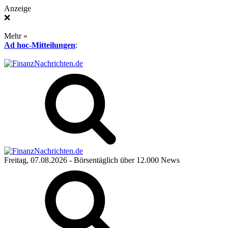
Anzeige
❌
Mehr »
Ad hoc-Mitteilungen
:
Freitag, 07.08.2026
- Börsentäglich über 12.000 News