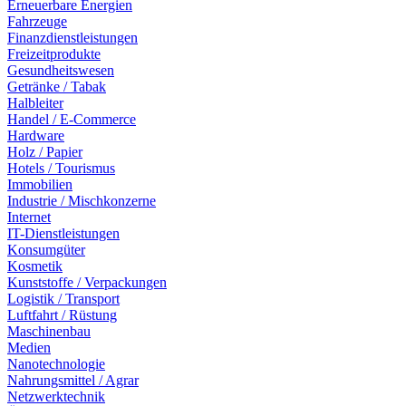
Erneuerbare Energien
Fahrzeuge
Finanzdienstleistungen
Freizeitprodukte
Gesundheitswesen
Getränke / Tabak
Halbleiter
Handel / E-Commerce
Hardware
Holz / Papier
Hotels / Tourismus
Immobilien
Industrie / Mischkonzerne
Internet
IT-Dienstleistungen
Konsumgüter
Kosmetik
Kunststoffe / Verpackungen
Logistik / Transport
Luftfahrt / Rüstung
Maschinenbau
Medien
Nanotechnologie
Nahrungsmittel / Agrar
Netzwerktechnik