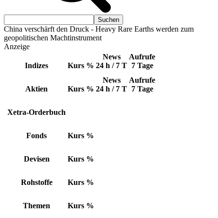
China verschärft den Druck - Heavy Rare Earths werden zum
geopolitischen Machtinstrument
Anzeige
News
Aufrufe
Indizes
Kurs
%
24 h / 7 T
7 Tage
News
Aufrufe
Aktien
Kurs
%
24 h / 7 T
7 Tage
Xetra-Orderbuch
Fonds
Kurs
%
Devisen
Kurs
%
Rohstoffe
Kurs
%
Themen
Kurs
%