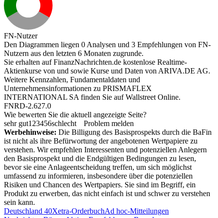
FN-Nutzer
Den Diagrammen liegen 0 Analysen und 3 Empfehlungen von FN-
Nutzern aus den letzten 6 Monaten zugrunde.
Sie erhalten auf FinanzNachrichten.de kostenlose Realtime-
Aktienkurse von
und
sowie Kurse und Daten von
ARIVA.DE AG
.
Weitere Kennzahlen, Fundamentaldaten und
Unternehmensinformationen zu PRISMAFLEX
INTERNATIONAL SA finden Sie auf
Wallstreet Online
.
FNRD-2.627.0
Wie bewerten Sie die aktuell angezeigte Seite?
sehr gut
1
2
3
4
5
6
schlecht
Problem melden
Werbehinweise:
Die Billigung des Basisprospekts durch die BaFin
ist nicht als ihre Befürwortung der angebotenen Wertpapiere zu
verstehen. Wir empfehlen Interessenten und potenziellen Anlegern
den Basisprospekt und die Endgültigen Bedingungen zu lesen,
bevor sie eine Anlageentscheidung treffen, um sich möglichst
umfassend zu informieren, insbesondere über die potenziellen
Risiken und Chancen des Wertpapiers. Sie sind im Begriff, ein
Produkt zu erwerben, das nicht einfach ist und schwer zu verstehen
sein kann.
Deutschland 40
Xetra-Orderbuch
Ad hoc-Mitteilungen