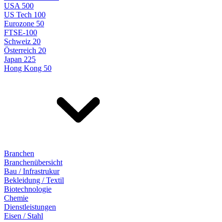
USA 500
US Tech 100
Eurozone 50
FTSE-100
Schweiz 20
Österreich 20
Japan 225
Hong Kong 50
Branchen
Branchenübersicht
Bau / Infrastrukur
Bekleidung / Textil
Biotechnologie
Chemie
Dienstleistungen
Eisen / Stahl