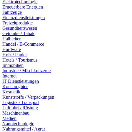
Elektrotechnologie
Erneuerbare Energien
Fahrzeuge
Finanzdienstleistungen
Freizeitprodukte
Gesundheitswesen
Getränke / Tabak
Halbleiter
Handel / E-Commerce
Hardware
Holz / Papier
Hotels / Tourismus
Immobilien
Industrie / Mischkonzerne
Internet
IT-Dienstleistungen
Konsumgüter
Kosmetik
Kunststoffe / Verpackungen
Logistik / Transport
Luftfahrt / Rüstung
Maschinenbau
Medien
Nanotechnologie
Nahrungsmittel / Agrar