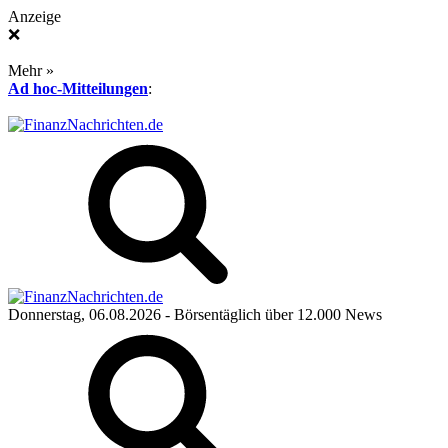
Anzeige
❌
Mehr »
Ad hoc-Mitteilungen
:
Donnerstag, 06.08.2026
- Börsentäglich über 12.000 News