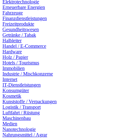
Elektrotechnologie
Erneuerbare Energien
Fahrzeuge
Finanzdienstleistungen
Freizeitprodukte
Gesundheitswesen
Getränke / Tabak
Halbleiter
Handel / E-Commerce
Hardware
Holz / Papier
Hotels / Tourismus
Immobilien
Industrie / Mischkonzerne
Internet
IT-Dienstleistungen
Konsumgüter
Kosmetik
Kunststoffe / Verpackungen
Logistik / Transport
Luftfahrt / Rüstung
Maschinenbau
Medien
Nanotechnologie
Nahrungsmittel / Agrar