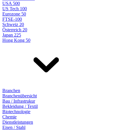
USA 500
US Tech 100
Eurozone 50
FTSE-100
Schweiz 20
Österreich 20
Japan 225
Hong Kong 50
Branchen
Branchenübersicht
Bau / Infrastrukur
Bekleidung / Textil
Biotechnologie
Chemie
Dienstleistungen
Eisen / Stahl