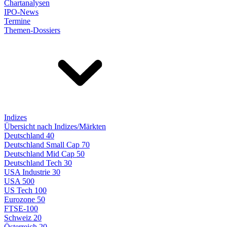
Chartanalysen
IPO-News
Termine
Themen-Dossiers
Indizes
Übersicht nach Indizes/Märkten
Deutschland 40
Deutschland Small Cap 70
Deutschland Mid Cap 50
Deutschland Tech 30
USA Industrie 30
USA 500
US Tech 100
Eurozone 50
FTSE-100
Schweiz 20
Österreich 20