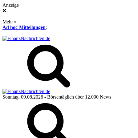
Anzeige
❌
Mehr »
Ad hoc-Mitteilungen
:
Sonntag, 09.08.2026
- Börsentäglich über 12.000 News