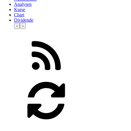
Analysen
Kurse
Chart
Dividende
‹
›