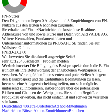
FN-Nutzer
Den Diagrammen liegen 0 Analysen und 3 Empfehlungen von FN-
Nutzern aus den letzten 6 Monaten zugrunde.
Sie erhalten auf FinanzNachrichten.de kostenlose Realtime-
Aktienkurse von
und
sowie Kurse und Daten von
ARIVA.DE AG
.
Weitere Kennzahlen, Fundamentaldaten und
Unternehmensinformationen zu PROSAFE SE finden Sie auf
Wallstreet Online
.
FNRD-2.627.0
Wie bewerten Sie die aktuell angezeigte Seite?
sehr gut
1
2
3
4
5
6
schlecht
Problem melden
Werbehinweise:
Die Billigung des Basisprospekts durch die BaFin
ist nicht als ihre Befürwortung der angebotenen Wertpapiere zu
verstehen. Wir empfehlen Interessenten und potenziellen Anlegern
den Basisprospekt und die Endgültigen Bedingungen zu lesen,
bevor sie eine Anlageentscheidung treffen, um sich möglichst
umfassend zu informieren, insbesondere über die potenziellen
Risiken und Chancen des Wertpapiers. Sie sind im Begriff, ein
Produkt zu erwerben, das nicht einfach ist und schwer zu verstehen
sein kann.
Deutschland 40
Xetra-Orderbuch
Ad hoc-Mitteilungen
Nachrichten Börsen
Aktien-Empfehlungen
Branchen