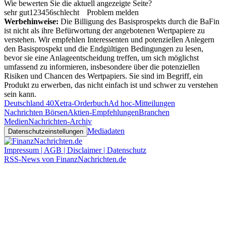
Wie bewerten Sie die aktuell angezeigte Seite?
sehr gut
1
2
3
4
5
6
schlecht
Problem melden
Werbehinweise:
Die Billigung des Basisprospekts durch die BaFin
ist nicht als ihre Befürwortung der angebotenen Wertpapiere zu
verstehen. Wir empfehlen Interessenten und potenziellen Anlegern
den Basisprospekt und die Endgültigen Bedingungen zu lesen,
bevor sie eine Anlageentscheidung treffen, um sich möglichst
umfassend zu informieren, insbesondere über die potenziellen
Risiken und Chancen des Wertpapiers. Sie sind im Begriff, ein
Produkt zu erwerben, das nicht einfach ist und schwer zu verstehen
sein kann.
Deutschland 40
Xetra-Orderbuch
Ad hoc-Mitteilungen
Nachrichten Börsen
Aktien-Empfehlungen
Branchen
Medien
Nachrichten-Archiv
Mediadaten
Datenschutzeinstellungen
Impressum | AGB | Disclaimer | Datenschutz
RSS-News von FinanzNachrichten.de