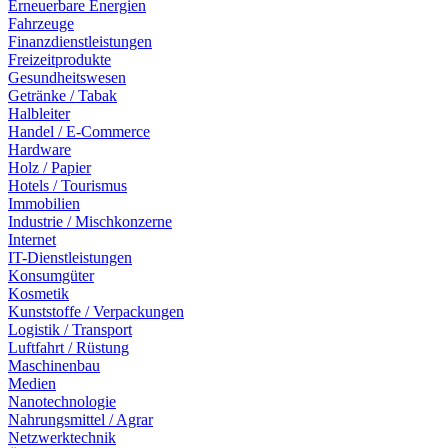
Erneuerbare Energien
Fahrzeuge
Finanzdienstleistungen
Freizeitprodukte
Gesundheitswesen
Getränke / Tabak
Halbleiter
Handel / E-Commerce
Hardware
Holz / Papier
Hotels / Tourismus
Immobilien
Industrie / Mischkonzerne
Internet
IT-Dienstleistungen
Konsumgüter
Kosmetik
Kunststoffe / Verpackungen
Logistik / Transport
Luftfahrt / Rüstung
Maschinenbau
Medien
Nanotechnologie
Nahrungsmittel / Agrar
Netzwerktechnik