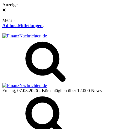
Anzeige
❌
Mehr »
Ad hoc-Mitteilungen
:
Freitag, 07.08.2026
- Börsentäglich über 12.000 News