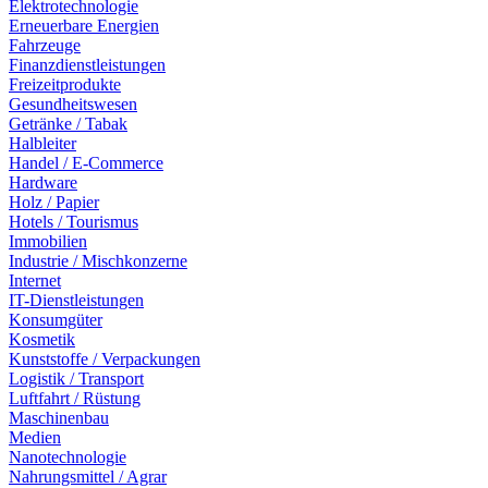
Elektrotechnologie
Erneuerbare Energien
Fahrzeuge
Finanzdienstleistungen
Freizeitprodukte
Gesundheitswesen
Getränke / Tabak
Halbleiter
Handel / E-Commerce
Hardware
Holz / Papier
Hotels / Tourismus
Immobilien
Industrie / Mischkonzerne
Internet
IT-Dienstleistungen
Konsumgüter
Kosmetik
Kunststoffe / Verpackungen
Logistik / Transport
Luftfahrt / Rüstung
Maschinenbau
Medien
Nanotechnologie
Nahrungsmittel / Agrar