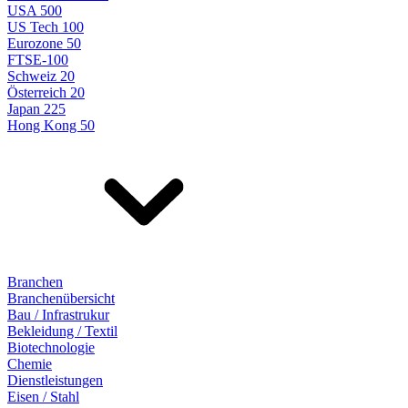
USA 500
US Tech 100
Eurozone 50
FTSE-100
Schweiz 20
Österreich 20
Japan 225
Hong Kong 50
Branchen
Branchenübersicht
Bau / Infrastrukur
Bekleidung / Textil
Biotechnologie
Chemie
Dienstleistungen
Eisen / Stahl