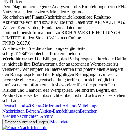
FN-Nutzer
Den Diagrammen liegen 0 Analysen und 3 Empfehlungen von FN-
Nutzern aus den letzten 6 Monaten zugrunde.
Sie erhalten auf FinanzNachrichten.de kostenlose Realtime-
Aktienkurse von
und
sowie Kurse und Daten von
ARIVA.DE AG
.
Weitere Kennzahlen, Fundamentaldaten und
Unternehmensinformationen zu RICH SPARKLE HOLDINGS
LIMITED finden Sie auf
Wallstreet Online
.
FNRD-2.627.0
Wie bewerten Sie die aktuell angezeigte Seite?
sehr gut
1
2
3
4
5
6
schlecht
Problem melden
Werbehinweise:
Die Billigung des Basisprospekts durch die BaFin
ist nicht als ihre Befürwortung der angebotenen Wertpapiere zu
verstehen. Wir empfehlen Interessenten und potenziellen Anlegern
den Basisprospekt und die Endgültigen Bedingungen zu lesen,
bevor sie eine Anlageentscheidung treffen, um sich möglichst
umfassend zu informieren, insbesondere über die potenziellen
Risiken und Chancen des Wertpapiers. Sie sind im Begriff, ein
Produkt zu erwerben, das nicht einfach ist und schwer zu verstehen
sein kann.
Deutschland 40
Xetra-Orderbuch
Ad hoc-Mitteilungen
Nachrichten Börsen
Aktien-Empfehlungen
Branchen
Medien
Nachrichten-Archiv
Mediadaten
Datenschutzeinstellungen