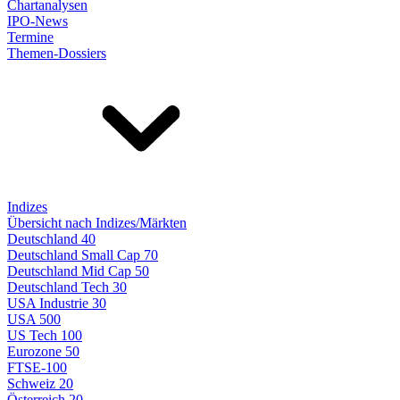
Chartanalysen
IPO-News
Termine
Themen-Dossiers
Indizes
Übersicht nach Indizes/Märkten
Deutschland 40
Deutschland Small Cap 70
Deutschland Mid Cap 50
Deutschland Tech 30
USA Industrie 30
USA 500
US Tech 100
Eurozone 50
FTSE-100
Schweiz 20
Österreich 20