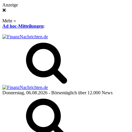
Anzeige
❌
Mehr »
Ad hoc-Mitteilungen
:
Donnerstag, 06.08.2026
- Börsentäglich über 12.000 News