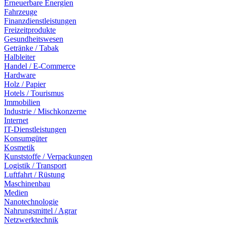
Erneuerbare Energien
Fahrzeuge
Finanzdienstleistungen
Freizeitprodukte
Gesundheitswesen
Getränke / Tabak
Halbleiter
Handel / E-Commerce
Hardware
Holz / Papier
Hotels / Tourismus
Immobilien
Industrie / Mischkonzerne
Internet
IT-Dienstleistungen
Konsumgüter
Kosmetik
Kunststoffe / Verpackungen
Logistik / Transport
Luftfahrt / Rüstung
Maschinenbau
Medien
Nanotechnologie
Nahrungsmittel / Agrar
Netzwerktechnik