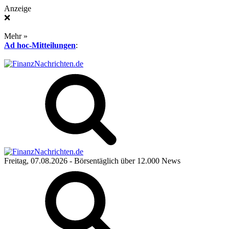
Anzeige
❌
Mehr »
Ad hoc-Mitteilungen
:
Freitag, 07.08.2026
- Börsentäglich über 12.000 News