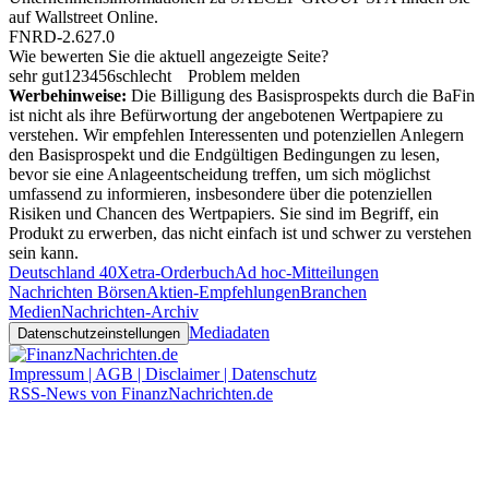
auf
Wallstreet Online
.
FNRD-2.627.0
Wie bewerten Sie die aktuell angezeigte Seite?
sehr gut
1
2
3
4
5
6
schlecht
Problem melden
Werbehinweise:
Die Billigung des Basisprospekts durch die BaFin
ist nicht als ihre Befürwortung der angebotenen Wertpapiere zu
verstehen. Wir empfehlen Interessenten und potenziellen Anlegern
den Basisprospekt und die Endgültigen Bedingungen zu lesen,
bevor sie eine Anlageentscheidung treffen, um sich möglichst
umfassend zu informieren, insbesondere über die potenziellen
Risiken und Chancen des Wertpapiers. Sie sind im Begriff, ein
Produkt zu erwerben, das nicht einfach ist und schwer zu verstehen
sein kann.
Deutschland 40
Xetra-Orderbuch
Ad hoc-Mitteilungen
Nachrichten Börsen
Aktien-Empfehlungen
Branchen
Medien
Nachrichten-Archiv
Mediadaten
Datenschutzeinstellungen
Impressum | AGB | Disclaimer | Datenschutz
RSS-News von FinanzNachrichten.de