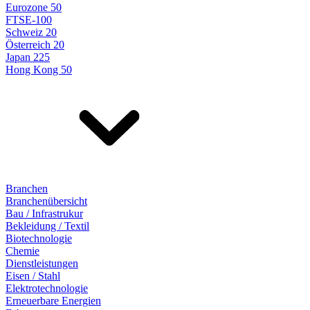
Eurozone 50
FTSE-100
Schweiz 20
Österreich 20
Japan 225
Hong Kong 50
Branchen
Branchenübersicht
Bau / Infrastrukur
Bekleidung / Textil
Biotechnologie
Chemie
Dienstleistungen
Eisen / Stahl
Elektrotechnologie
Erneuerbare Energien