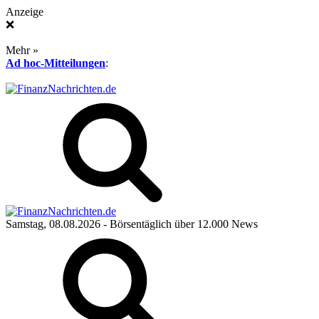
Anzeige
❌
Mehr »
Ad hoc-Mitteilungen
:
Samstag, 08.08.2026
- Börsentäglich über 12.000 News