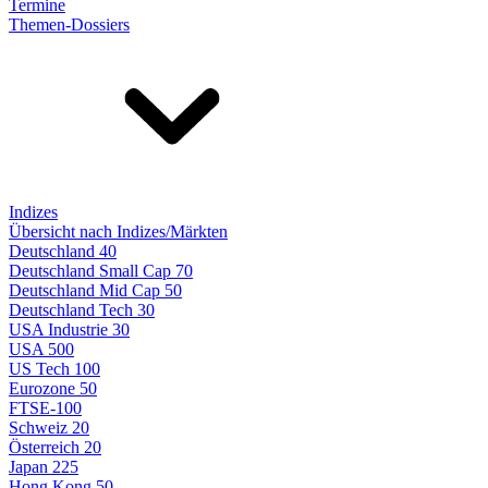
Termine
Themen-Dossiers
Indizes
Übersicht nach Indizes/Märkten
Deutschland 40
Deutschland Small Cap 70
Deutschland Mid Cap 50
Deutschland Tech 30
USA Industrie 30
USA 500
US Tech 100
Eurozone 50
FTSE-100
Schweiz 20
Österreich 20
Japan 225
Hong Kong 50