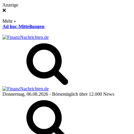
Anzeige
❌
Mehr »
Ad hoc-Mitteilungen
:
Donnerstag, 06.08.2026
- Börsentäglich über 12.000 News