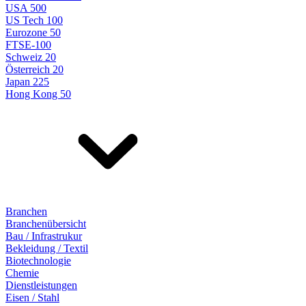
USA 500
US Tech 100
Eurozone 50
FTSE-100
Schweiz 20
Österreich 20
Japan 225
Hong Kong 50
Branchen
Branchenübersicht
Bau / Infrastrukur
Bekleidung / Textil
Biotechnologie
Chemie
Dienstleistungen
Eisen / Stahl