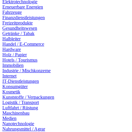
Elektrotechnologie
Erneuerbare Energien
Fahrzeuge
Finanzdienstleistungen
Freizeitprodukte
Gesundheitswesen
Getränke / Tabak
Halbleiter
Handel / E-Commerce
Hardware
Holz / Papier
Hotels / Tourismus
Immobilien
Industrie / Mischkonzerne
Internet
IT-Dienstleistungen
Konsumgüter
Kosmetik
Kunststoffe / Verpackungen
Logistik / Transport
Luftfahrt / Rüstung
Maschinenbau
Medien
Nanotechnologie
Nahrungsmittel / Agrar