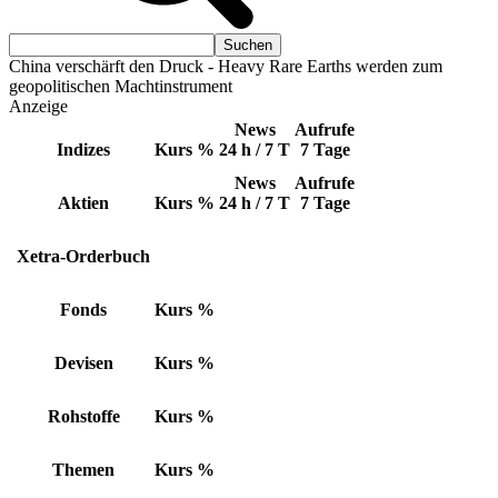
China verschärft den Druck - Heavy Rare Earths werden zum
geopolitischen Machtinstrument
Anzeige
News
Aufrufe
Indizes
Kurs
%
24 h / 7 T
7 Tage
News
Aufrufe
Aktien
Kurs
%
24 h / 7 T
7 Tage
Xetra-Orderbuch
Fonds
Kurs
%
Devisen
Kurs
%
Rohstoffe
Kurs
%
Themen
Kurs
%