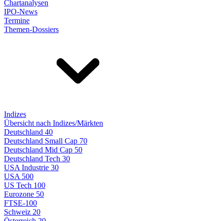
Chartanalysen
IPO-News
Termine
Themen-Dossiers
Indizes
Übersicht nach Indizes/Märkten
Deutschland 40
Deutschland Small Cap 70
Deutschland Mid Cap 50
Deutschland Tech 30
USA Industrie 30
USA 500
US Tech 100
Eurozone 50
FTSE-100
Schweiz 20
Österreich 20