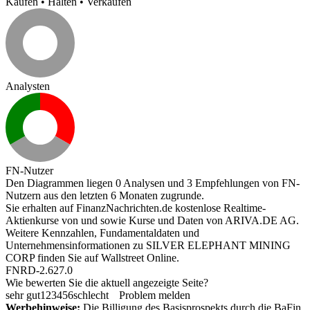
Kaufen
•
Halten
•
Verkaufen
Analysten
FN-Nutzer
Den Diagrammen liegen 0 Analysen und 3 Empfehlungen von FN-
Nutzern aus den letzten 6 Monaten zugrunde.
Sie erhalten auf FinanzNachrichten.de kostenlose Realtime-
Aktienkurse von
und
sowie Kurse und Daten von
ARIVA.DE AG
.
Weitere Kennzahlen, Fundamentaldaten und
Unternehmensinformationen zu SILVER ELEPHANT MINING
CORP finden Sie auf
Wallstreet Online
.
FNRD-2.627.0
Wie bewerten Sie die aktuell angezeigte Seite?
sehr gut
1
2
3
4
5
6
schlecht
Problem melden
Werbehinweise:
Die Billigung des Basisprospekts durch die BaFin