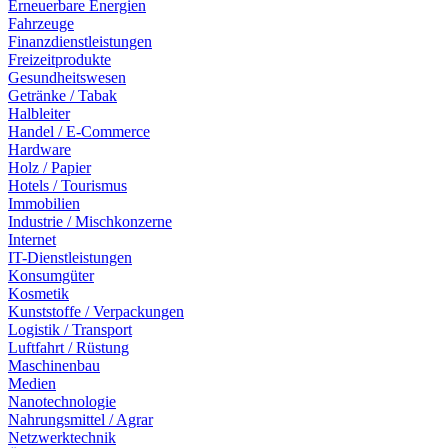
Erneuerbare Energien
Fahrzeuge
Finanzdienstleistungen
Freizeitprodukte
Gesundheitswesen
Getränke / Tabak
Halbleiter
Handel / E-Commerce
Hardware
Holz / Papier
Hotels / Tourismus
Immobilien
Industrie / Mischkonzerne
Internet
IT-Dienstleistungen
Konsumgüter
Kosmetik
Kunststoffe / Verpackungen
Logistik / Transport
Luftfahrt / Rüstung
Maschinenbau
Medien
Nanotechnologie
Nahrungsmittel / Agrar
Netzwerktechnik