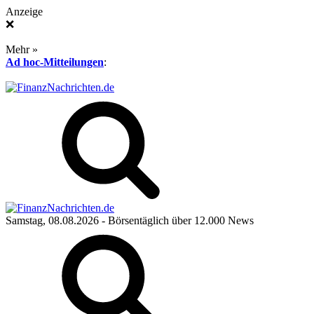
Anzeige
❌
Mehr »
Ad hoc-Mitteilungen
:
Samstag, 08.08.2026
- Börsentäglich über 12.000 News