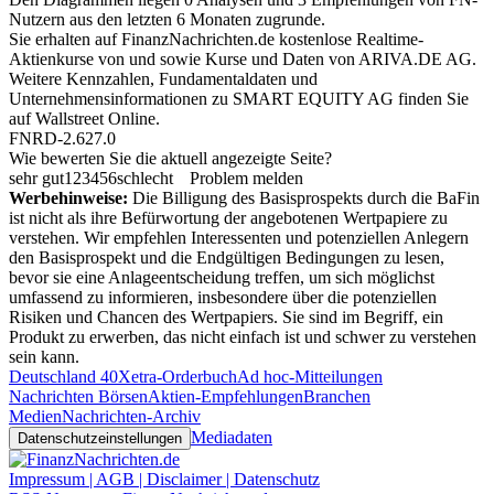
Nutzern aus den letzten 6 Monaten zugrunde.
Sie erhalten auf FinanzNachrichten.de kostenlose Realtime-
Aktienkurse von
und
sowie Kurse und Daten von
ARIVA.DE AG
.
Weitere Kennzahlen, Fundamentaldaten und
Unternehmensinformationen zu SMART EQUITY AG finden Sie
auf
Wallstreet Online
.
FNRD-2.627.0
Wie bewerten Sie die aktuell angezeigte Seite?
sehr gut
1
2
3
4
5
6
schlecht
Problem melden
Werbehinweise:
Die Billigung des Basisprospekts durch die BaFin
ist nicht als ihre Befürwortung der angebotenen Wertpapiere zu
verstehen. Wir empfehlen Interessenten und potenziellen Anlegern
den Basisprospekt und die Endgültigen Bedingungen zu lesen,
bevor sie eine Anlageentscheidung treffen, um sich möglichst
umfassend zu informieren, insbesondere über die potenziellen
Risiken und Chancen des Wertpapiers. Sie sind im Begriff, ein
Produkt zu erwerben, das nicht einfach ist und schwer zu verstehen
sein kann.
Deutschland 40
Xetra-Orderbuch
Ad hoc-Mitteilungen
Nachrichten Börsen
Aktien-Empfehlungen
Branchen
Medien
Nachrichten-Archiv
Mediadaten
Datenschutzeinstellungen
Impressum | AGB | Disclaimer | Datenschutz