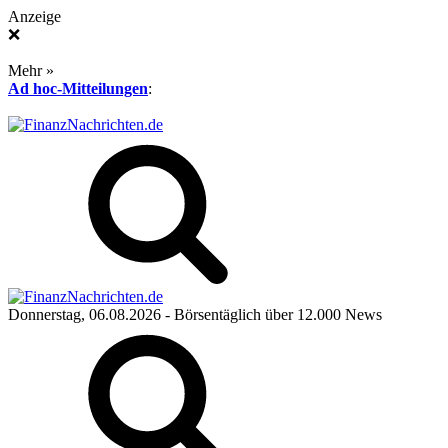
Anzeige
❌
Mehr »
Ad hoc-Mitteilungen
:
Donnerstag, 06.08.2026
- Börsentäglich über 12.000 News