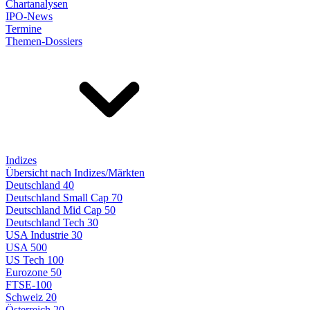
Chartanalysen
IPO-News
Termine
Themen-Dossiers
Indizes
Übersicht nach Indizes/Märkten
Deutschland 40
Deutschland Small Cap 70
Deutschland Mid Cap 50
Deutschland Tech 30
USA Industrie 30
USA 500
US Tech 100
Eurozone 50
FTSE-100
Schweiz 20
Österreich 20