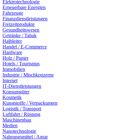
Elektrotechnologie
Erneuerbare Energien
Fahrzeuge
Finanzdienstleistungen
Freizeitprodukte
Gesundheitswesen
Getränke / Tabak
Halbleiter
Handel / E-Commerce
Hardware
Holz / Papier
Hotels / Tourismus
Immobilien
Industrie / Mischkonzerne
Internet
IT-Dienstleistungen
Konsumgüter
Kosmetik
Kunststoffe / Verpackungen
Logistik / Transport
Luftfahrt / Rüstung
Maschinenbau
Medien
Nanotechnologie
Nahrungsmittel / Agrar