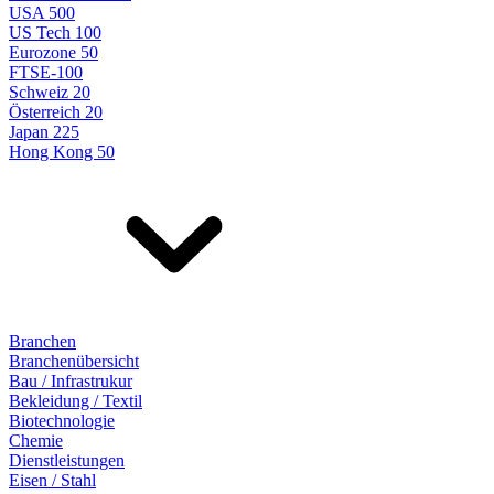
USA 500
US Tech 100
Eurozone 50
FTSE-100
Schweiz 20
Österreich 20
Japan 225
Hong Kong 50
Branchen
Branchenübersicht
Bau / Infrastrukur
Bekleidung / Textil
Biotechnologie
Chemie
Dienstleistungen
Eisen / Stahl