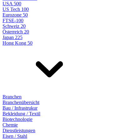
USA 500
US Tech 100
Eurozone 50
FTSE-100
Schweiz 20
Österreich 20
Japan 225
Hong Kong 50
Branchen
Branchenübersicht
Bau / Infrastrukur
Bekleidung / Textil
Biotechnologie
Chemie
Dienstleistungen
Eisen / Stahl