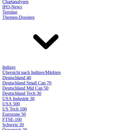
Chartanalysen
IPO-News
Termine
Themen-Dossiers
Indizes
Übersicht nach Indizes/Märkten
Deutschland 40
Deutschland Small Cap 70
Deutschland Mid Cap 50
Deutschland Tech 30
USA Industrie 30
USA 500
US Tech 100
Eurozone 50
FTSE-100
Schweiz 20
Österreich 20