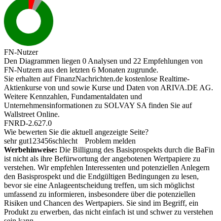
FN-Nutzer
Den Diagrammen liegen 0 Analysen und 22 Empfehlungen von
FN-Nutzern aus den letzten 6 Monaten zugrunde.
Sie erhalten auf FinanzNachrichten.de kostenlose Realtime-
Aktienkurse von
und
sowie Kurse und Daten von
ARIVA.DE AG
.
Weitere Kennzahlen, Fundamentaldaten und
Unternehmensinformationen zu SOLVAY SA finden Sie auf
Wallstreet Online
.
FNRD-2.627.0
Wie bewerten Sie die aktuell angezeigte Seite?
sehr gut
1
2
3
4
5
6
schlecht
Problem melden
Werbehinweise:
Die Billigung des Basisprospekts durch die BaFin
ist nicht als ihre Befürwortung der angebotenen Wertpapiere zu
verstehen. Wir empfehlen Interessenten und potenziellen Anlegern
den Basisprospekt und die Endgültigen Bedingungen zu lesen,
bevor sie eine Anlageentscheidung treffen, um sich möglichst
umfassend zu informieren, insbesondere über die potenziellen
Risiken und Chancen des Wertpapiers. Sie sind im Begriff, ein
Produkt zu erwerben, das nicht einfach ist und schwer zu verstehen
sein kann.