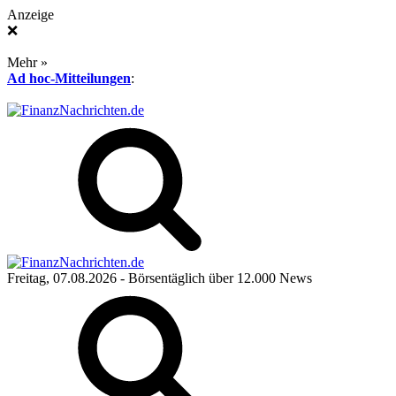
Anzeige
❌
Mehr »
Ad hoc-Mitteilungen
:
Freitag, 07.08.2026
- Börsentäglich über 12.000 News