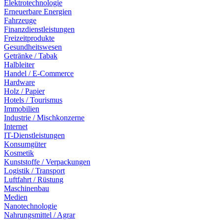
Elektrotechnologie
Erneuerbare Energien
Fahrzeuge
Finanzdienstleistungen
Freizeitprodukte
Gesundheitswesen
Getränke / Tabak
Halbleiter
Handel / E-Commerce
Hardware
Holz / Papier
Hotels / Tourismus
Immobilien
Industrie / Mischkonzerne
Internet
IT-Dienstleistungen
Konsumgüter
Kosmetik
Kunststoffe / Verpackungen
Logistik / Transport
Luftfahrt / Rüstung
Maschinenbau
Medien
Nanotechnologie
Nahrungsmittel / Agrar