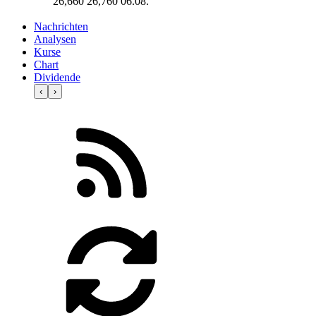
26,660
26,760
06.08.
Nachrichten
Analysen
Kurse
Chart
Dividende
‹
›