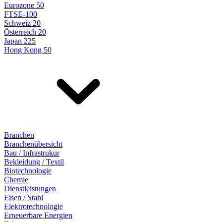
Eurozone 50
FTSE-100
Schweiz 20
Österreich 20
Japan 225
Hong Kong 50
Branchen
Branchenübersicht
Bau / Infrastrukur
Bekleidung / Textil
Biotechnologie
Chemie
Dienstleistungen
Eisen / Stahl
Elektrotechnologie
Erneuerbare Energien