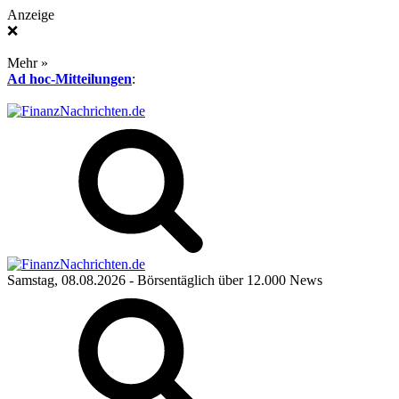
Anzeige
❌
Mehr »
Ad hoc-Mitteilungen
:
Samstag, 08.08.2026
- Börsentäglich über 12.000 News