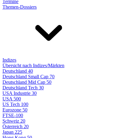
Termine
Themen-Dossiers
Indizes
Übersicht nach Indizes/Märkten
Deutschland 40
Deutschland Small Cap 70
Deutschland Mid Cap 50
Deutschland Tech 30
USA Industrie 30
USA 500
US Tech 100
Eurozone 50
FTSE-100
Schweiz 20
Österreich 20
Japan 225
Hong Kong 50