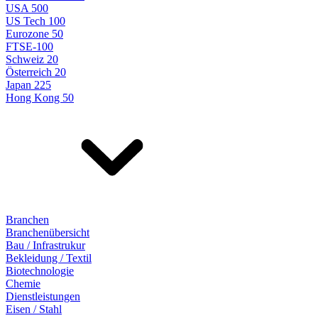
USA 500
US Tech 100
Eurozone 50
FTSE-100
Schweiz 20
Österreich 20
Japan 225
Hong Kong 50
Branchen
Branchenübersicht
Bau / Infrastrukur
Bekleidung / Textil
Biotechnologie
Chemie
Dienstleistungen
Eisen / Stahl