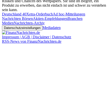
Risiken und Chancen des Wertpapiers. Sie sind im Begriff, ein
Produkt zu erwerben, das nicht einfach ist und schwer zu verstehen
sein kann.
Deutschland 40
Xetra-Orderbuch
Ad hoc-Mitteilungen
Nachrichten Börsen
Aktien-Empfehlungen
Branchen
Medien
Nachrichten-Archiv
Mediadaten
Datenschutzeinstellungen
Impressum | AGB | Disclaimer | Datenschutz
RSS-News von FinanzNachrichten.de