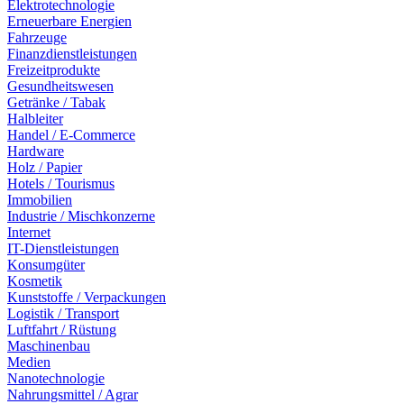
Elektrotechnologie
Erneuerbare Energien
Fahrzeuge
Finanzdienstleistungen
Freizeitprodukte
Gesundheitswesen
Getränke / Tabak
Halbleiter
Handel / E-Commerce
Hardware
Holz / Papier
Hotels / Tourismus
Immobilien
Industrie / Mischkonzerne
Internet
IT-Dienstleistungen
Konsumgüter
Kosmetik
Kunststoffe / Verpackungen
Logistik / Transport
Luftfahrt / Rüstung
Maschinenbau
Medien
Nanotechnologie
Nahrungsmittel / Agrar