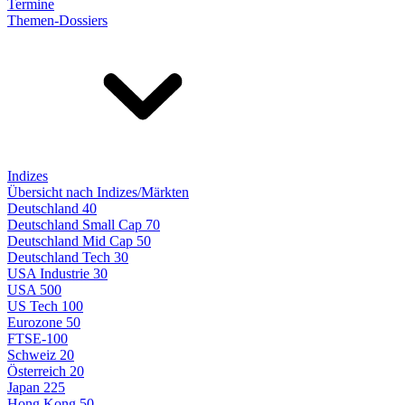
Termine
Themen-Dossiers
Indizes
Übersicht nach Indizes/Märkten
Deutschland 40
Deutschland Small Cap 70
Deutschland Mid Cap 50
Deutschland Tech 30
USA Industrie 30
USA 500
US Tech 100
Eurozone 50
FTSE-100
Schweiz 20
Österreich 20
Japan 225
Hong Kong 50