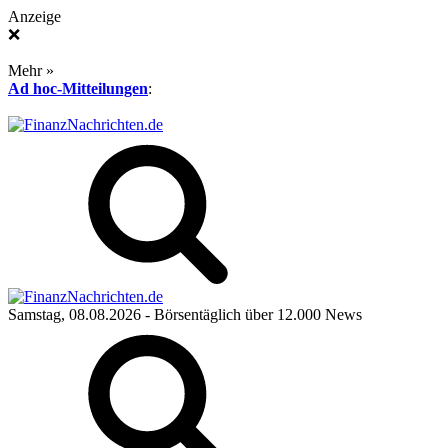
Anzeige
❌
Mehr »
Ad hoc-Mitteilungen
:
Samstag, 08.08.2026
- Börsentäglich über 12.000 News