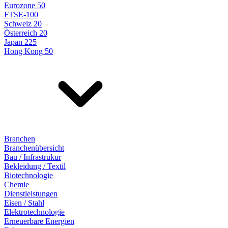
Eurozone 50
FTSE-100
Schweiz 20
Österreich 20
Japan 225
Hong Kong 50
Branchen
Branchenübersicht
Bau / Infrastrukur
Bekleidung / Textil
Biotechnologie
Chemie
Dienstleistungen
Eisen / Stahl
Elektrotechnologie
Erneuerbare Energien