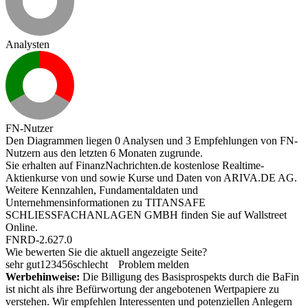
Analysten
FN-Nutzer
Den Diagrammen liegen 0 Analysen und 3 Empfehlungen von FN-
Nutzern aus den letzten 6 Monaten zugrunde.
Sie erhalten auf FinanzNachrichten.de kostenlose Realtime-
Aktienkurse von
und
sowie Kurse und Daten von
ARIVA.DE AG
.
Weitere Kennzahlen, Fundamentaldaten und
Unternehmensinformationen zu TITANSAFE
SCHLIESSFACHANLAGEN GMBH finden Sie auf
Wallstreet
Online
.
FNRD-2.627.0
Wie bewerten Sie die aktuell angezeigte Seite?
sehr gut
1
2
3
4
5
6
schlecht
Problem melden
Werbehinweise:
Die Billigung des Basisprospekts durch die BaFin
ist nicht als ihre Befürwortung der angebotenen Wertpapiere zu
verstehen. Wir empfehlen Interessenten und potenziellen Anlegern