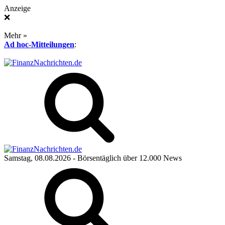
Anzeige
❌
Mehr »
Ad hoc-Mitteilungen
:
Samstag, 08.08.2026
- Börsentäglich über 12.000 News