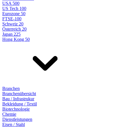
USA 500
US Tech 100
Eurozone 50
FTSE-100
Schweiz 20
Österreich 20
Japan 225
Hong Kong 50
Branchen
Branchenübersicht
Bau / Infrastrukur
Bekleidung / Textil
Biotechnologie
Chemie
Dienstleistungen
Eisen / Stahl