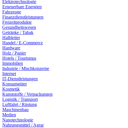
Elektrotechnologie
Erneuerbare Energien
Fahrzeuge
Finanzdienstleistungen
Freizeitprodukte
Gesundheitswesen
Getränke / Tabak
Halbleiter
Handel / E-Commerce
Hardware
Holz / Papier
Hotels / Tourismus
Immobilien
Industrie / Mischkonzerne
Internet
IT-Dienstleistungen
Konsumgüter
Kosmetik
Kunststoffe / Verpackungen
Logistik / Transport
Luftfahrt / Rüstung
Maschinenbau
Medien
Nanotechnologie
Nahrungsmittel / Agrar