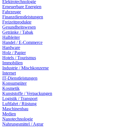
Elektrotechnologie
Erneuerbare Energien
Fahrzeuge
Finanzdienstleistungen
Freizeitprodukte
Gesundheitswesen
Getränke / Tabak
Halbleiter
Handel / E-Commerce
Hardware
Holz / Papier
Hotels / Tourismus
Immobilien
Industrie / Mischkonzerne
Internet
IT-Dienstleistungen
Konsumgüter
Kosmetik
Kunststoffe / Verpackungen
Logistik / Transport
Luftfahrt / Rüstung
Maschinenbau
Medien
Nanotechnologie
Nahrungsmittel / Agrar