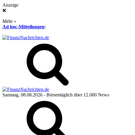
Anzeige
❌
Mehr »
Ad hoc-Mitteilungen
:
Samstag, 08.08.2026
- Börsentäglich über 12.000 News