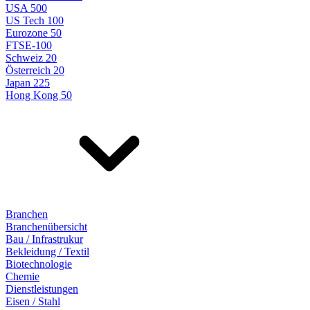
USA 500
US Tech 100
Eurozone 50
FTSE-100
Schweiz 20
Österreich 20
Japan 225
Hong Kong 50
Branchen
Branchenübersicht
Bau / Infrastrukur
Bekleidung / Textil
Biotechnologie
Chemie
Dienstleistungen
Eisen / Stahl