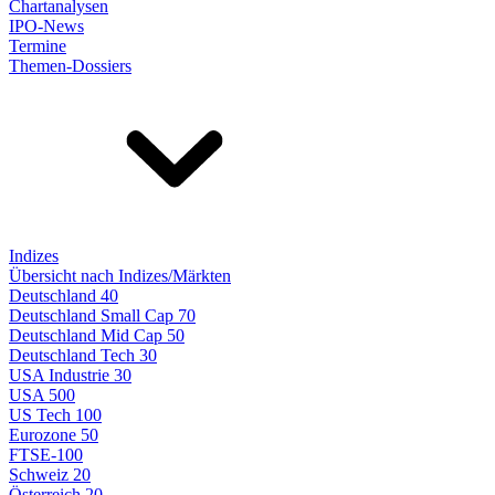
Chartanalysen
IPO-News
Termine
Themen-Dossiers
Indizes
Übersicht nach Indizes/Märkten
Deutschland 40
Deutschland Small Cap 70
Deutschland Mid Cap 50
Deutschland Tech 30
USA Industrie 30
USA 500
US Tech 100
Eurozone 50
FTSE-100
Schweiz 20
Österreich 20