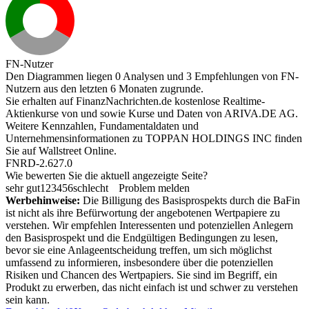
FN-Nutzer
Den Diagrammen liegen 0 Analysen und 3 Empfehlungen von FN-
Nutzern aus den letzten 6 Monaten zugrunde.
Sie erhalten auf FinanzNachrichten.de kostenlose Realtime-
Aktienkurse von
und
sowie Kurse und Daten von
ARIVA.DE AG
.
Weitere Kennzahlen, Fundamentaldaten und
Unternehmensinformationen zu TOPPAN HOLDINGS INC finden
Sie auf
Wallstreet Online
.
FNRD-2.627.0
Wie bewerten Sie die aktuell angezeigte Seite?
sehr gut
1
2
3
4
5
6
schlecht
Problem melden
Werbehinweise:
Die Billigung des Basisprospekts durch die BaFin
ist nicht als ihre Befürwortung der angebotenen Wertpapiere zu
verstehen. Wir empfehlen Interessenten und potenziellen Anlegern
den Basisprospekt und die Endgültigen Bedingungen zu lesen,
bevor sie eine Anlageentscheidung treffen, um sich möglichst
umfassend zu informieren, insbesondere über die potenziellen
Risiken und Chancen des Wertpapiers. Sie sind im Begriff, ein
Produkt zu erwerben, das nicht einfach ist und schwer zu verstehen
sein kann.