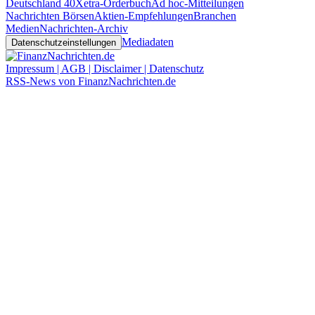
Deutschland 40
Xetra-Orderbuch
Ad hoc-Mitteilungen
Nachrichten Börsen
Aktien-Empfehlungen
Branchen
Medien
Nachrichten-Archiv
Mediadaten
Datenschutzeinstellungen
Impressum | AGB | Disclaimer | Datenschutz
RSS-News von FinanzNachrichten.de