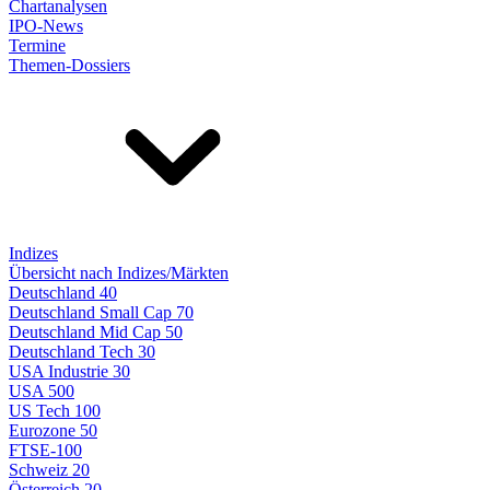
Chartanalysen
IPO-News
Termine
Themen-Dossiers
Indizes
Übersicht nach Indizes/Märkten
Deutschland 40
Deutschland Small Cap 70
Deutschland Mid Cap 50
Deutschland Tech 30
USA Industrie 30
USA 500
US Tech 100
Eurozone 50
FTSE-100
Schweiz 20
Österreich 20