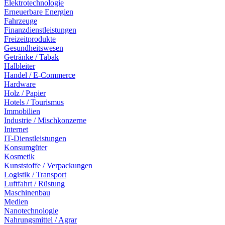
Elektrotechnologie
Erneuerbare Energien
Fahrzeuge
Finanzdienstleistungen
Freizeitprodukte
Gesundheitswesen
Getränke / Tabak
Halbleiter
Handel / E-Commerce
Hardware
Holz / Papier
Hotels / Tourismus
Immobilien
Industrie / Mischkonzerne
Internet
IT-Dienstleistungen
Konsumgüter
Kosmetik
Kunststoffe / Verpackungen
Logistik / Transport
Luftfahrt / Rüstung
Maschinenbau
Medien
Nanotechnologie
Nahrungsmittel / Agrar