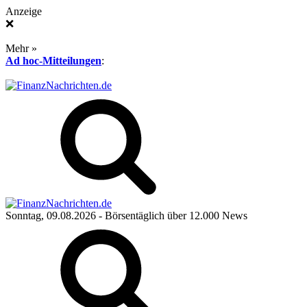
Anzeige
❌
Mehr »
Ad hoc-Mitteilungen
:
Sonntag, 09.08.2026
- Börsentäglich über 12.000 News