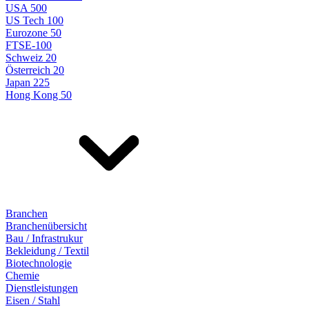
USA 500
US Tech 100
Eurozone 50
FTSE-100
Schweiz 20
Österreich 20
Japan 225
Hong Kong 50
Branchen
Branchenübersicht
Bau / Infrastrukur
Bekleidung / Textil
Biotechnologie
Chemie
Dienstleistungen
Eisen / Stahl