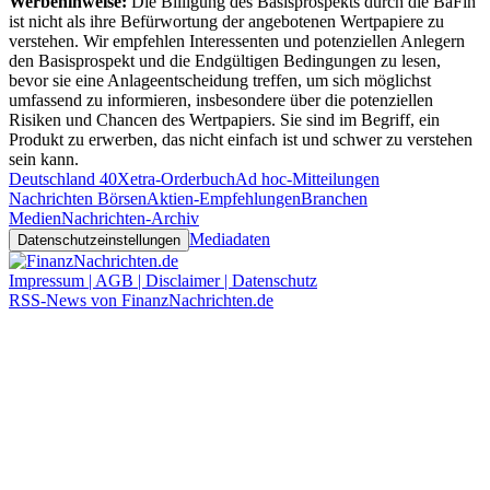
Werbehinweise:
Die Billigung des Basisprospekts durch die BaFin
ist nicht als ihre Befürwortung der angebotenen Wertpapiere zu
verstehen. Wir empfehlen Interessenten und potenziellen Anlegern
den Basisprospekt und die Endgültigen Bedingungen zu lesen,
bevor sie eine Anlageentscheidung treffen, um sich möglichst
umfassend zu informieren, insbesondere über die potenziellen
Risiken und Chancen des Wertpapiers. Sie sind im Begriff, ein
Produkt zu erwerben, das nicht einfach ist und schwer zu verstehen
sein kann.
Deutschland 40
Xetra-Orderbuch
Ad hoc-Mitteilungen
Nachrichten Börsen
Aktien-Empfehlungen
Branchen
Medien
Nachrichten-Archiv
Mediadaten
Datenschutzeinstellungen
Impressum | AGB | Disclaimer | Datenschutz
RSS-News von FinanzNachrichten.de