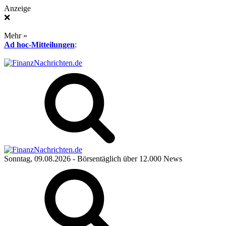
Anzeige
❌
Mehr »
Ad hoc-Mitteilungen
:
Sonntag, 09.08.2026
- Börsentäglich über 12.000 News