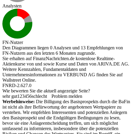
Analysten
FN-Nutzer
Den Diagrammen liegen 0 Analysen und 13 Empfehlungen von
FN-Nutzern aus den letzten 6 Monaten zugrunde.
Sie erhalten auf FinanzNachrichten.de kostenlose Realtime-
Aktienkurse von
und
sowie Kurse und Daten von
ARIVA.DE AG
.
Weitere Kennzahlen, Fundamentaldaten und
Unternehmensinformationen zu VERBUND AG finden Sie auf
Wallstreet Online
.
FNRD-2.627.0
Wie bewerten Sie die aktuell angezeigte Seite?
sehr gut
1
2
3
4
5
6
schlecht
Problem melden
Werbehinweise:
Die Billigung des Basisprospekts durch die BaFin
ist nicht als ihre Befürwortung der angebotenen Wertpapiere zu
verstehen. Wir empfehlen Interessenten und potenziellen Anlegern
den Basisprospekt und die Endgültigen Bedingungen zu lesen,
bevor sie eine Anlageentscheidung treffen, um sich möglichst
umfassend zu informieren, insbesondere über die potenziellen
Risiken und Chancen des Wertpapiers. Sie sind im Begriff, ein