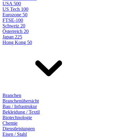
USA 500
US Tech 100
Eurozone 50
FTSE-100
Schweiz 20
Österreich 20
Japan 225
Hong Kong 50
Branchen
Branchenübersicht
Bau / Infrastrukur
Bekleidung / Textil
Biotechnologie
Chemie
Dienstleistungen
Eisen / Stahl