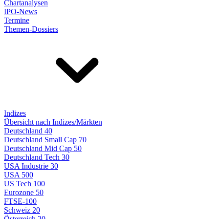
Chartanalysen
IPO-News
Termine
Themen-Dossiers
Indizes
Übersicht nach Indizes/Märkten
Deutschland 40
Deutschland Small Cap 70
Deutschland Mid Cap 50
Deutschland Tech 30
USA Industrie 30
USA 500
US Tech 100
Eurozone 50
FTSE-100
Schweiz 20
Österreich 20