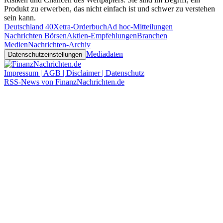
Produkt zu erwerben, das nicht einfach ist und schwer zu verstehen
sein kann.
Deutschland 40
Xetra-Orderbuch
Ad hoc-Mitteilungen
Nachrichten Börsen
Aktien-Empfehlungen
Branchen
Medien
Nachrichten-Archiv
Mediadaten
Datenschutzeinstellungen
Impressum | AGB | Disclaimer | Datenschutz
RSS-News von FinanzNachrichten.de