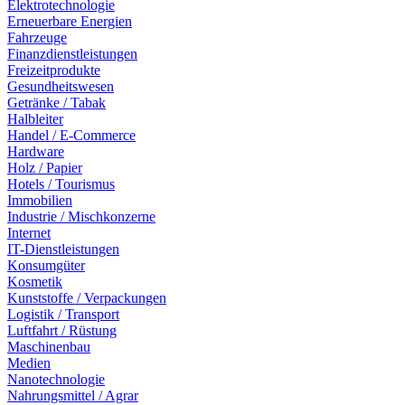
Elektrotechnologie
Erneuerbare Energien
Fahrzeuge
Finanzdienstleistungen
Freizeitprodukte
Gesundheitswesen
Getränke / Tabak
Halbleiter
Handel / E-Commerce
Hardware
Holz / Papier
Hotels / Tourismus
Immobilien
Industrie / Mischkonzerne
Internet
IT-Dienstleistungen
Konsumgüter
Kosmetik
Kunststoffe / Verpackungen
Logistik / Transport
Luftfahrt / Rüstung
Maschinenbau
Medien
Nanotechnologie
Nahrungsmittel / Agrar